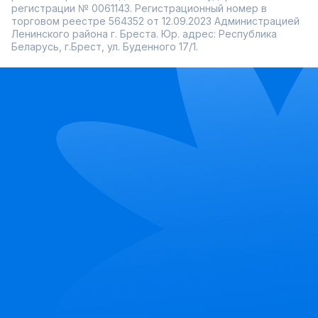
регистрации № 0061143. Регистрационный номер в
торговом реестре 564352 от 12.09.2023 Администрацией
Ленинского района г. Бреста. Юр. адрес: Республика
Беларусь, г.Брест, ул. Буденного 17/1.