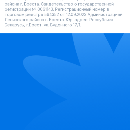
района г. Бреста. Свидетельство о государственной
регистрации № 0061143. Регистрационный номер в
торговом реестре 564352 от 12.09.2023 Администрацией
Ленинского района г. Бреста. Юр. адрес: Республика
Беларусь, г.Брест, ул. Буденного 17/1.