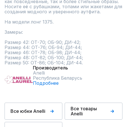
как повседневные, так и более стильные образы. 
Носите её с рубашками, топами или жакетами для 
создания модного и уверенного аутфита.

На модели лонг 1375.

Замеры:

Размер 42: ОТ-70; ОБ-90; ДИ-42;

Размер 44: ОТ-76; ОБ-94; ДИ-44;

Размер 46: ОТ-78; ОБ-98; ДИ-44;

Размер 48: ОТ-82; ОБ-100; ДИ-44;

Размер 50: ОТ-86; ОБ-104; ДИ-44.
Производитель
Anelli
Республика Беларусь
Подробнее
Все товары
Все юбки Anelli
Anelli