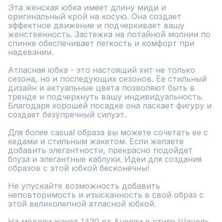
Эта женская юбка имеет длину миди и 
оригинальный крой на косую. Она создает 
эффектное движение и подчеркивает вашу 
женственность. Застежка на потайной молнии по 
спинке обеспечивает легкость и комфорт при 
надевании.

Атласная юбка - это настоящий хит не только 
сезона, но и последующих сезонов. Ее стильный 
дизайн и актуальные цвета позволяют быть в 
тренде и подчеркнуть вашу индивидуальность. 
Благодаря хорошей посадке она ласкает фигуру и 
создает безупречный силуэт.

Для более casual образа вы можете сочетать ее с 
кедами и стильным жакетом. Если желаете 
добавить элегантности, прекрасно подойдет 
блуза и элегантные каблуки. Идеи для создания 
образов с этой юбкой бесконечны!

Не упускайте возможность добавить 
неповторимость и изысканность в свой образ с 
этой великолепной атласной юбкой.

На модели жакет 1430 от Анелли в стиле Шанель.
