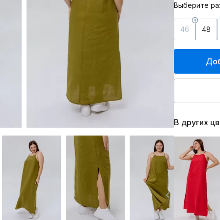
Выберите ра
46
48
Доб
В других ц