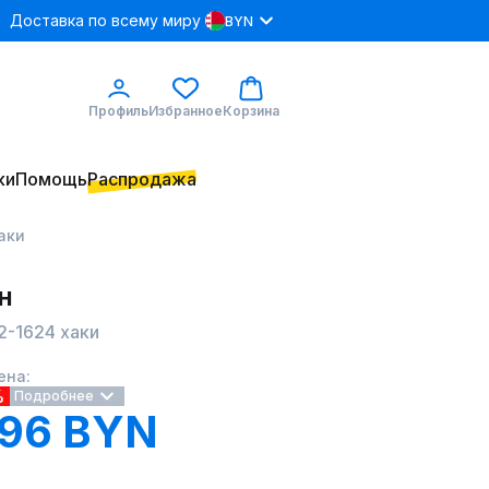
Доставка по всему миру
BYN
Профиль
Избранное
Корзина
ки
Помощь
Распродажа
аки
н
-1624 хаки
ена:
%
Подробнее
.96 BYN