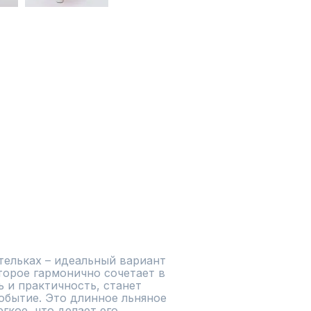
ельках – идеальный вариант 
торое гармонично сочетает в 
 и практичность, станет 
бытие. Это длинное льняное 
гкое, что делает его 