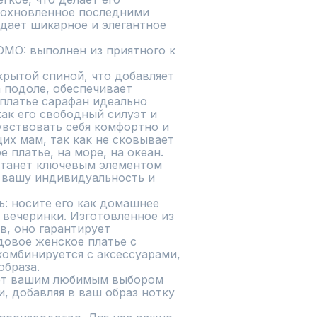
дохновленное последними 
ает шикарное и элегантное 
MO: выполнен из приятного к 
крытой спиной, что добавляет 
 подоле, обеспечивает 
платье сарафан идеально 
ак его свободный силуэт и 
вствовать себя комфортно и 
их мам, так как не сковывает 
платье, на море, на океан.

станет ключевым элементом 
 вашу индивидуальность и 
: носите его как домашнее 
 вечеринки. Изготовленное из 
, оно гарантирует 
овое женское платье с 
омбинируется с аксессуарами, 
браза.

нет вашим любимым выбором 
, добавляя в ваш образ нотку 