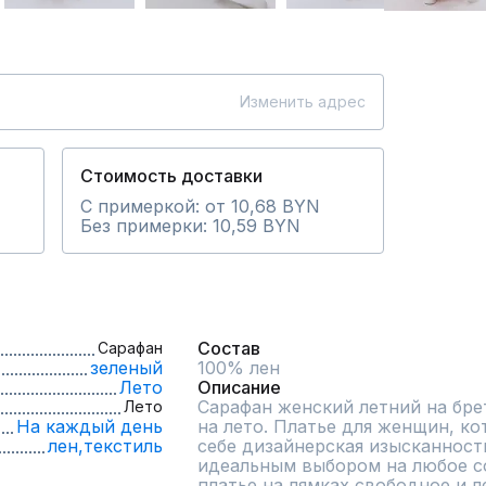
Изменить адрес
Стоимость доставки
С примеркой: от 10,68 BYN
Без примерки: 10,59 BYN
Состав
Сарафан
зеленый
100% лен
Лето
Описание
Сарафан женский летний на брет
Лето
На каждый день
на лето. Платье для женщин, ко
лен,
текстиль
себе дизайнерская изысканность
идеальным выбором на любое со
платье на лямках свободное и ле