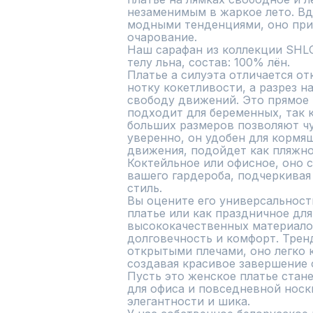
незаменимым в жаркое лето. В
модными тенденциями, оно прид
очарование.

Наш сарафан из коллекции SHLO
телу льна, состав: 100% лён.

Платье а силуэта отличается от
нотку кокетливости, а разрез на
свободу движений. Это прямое 
подходит для беременных, так к
больших размеров позволяют чу
уверенно, он удобен для кормящ
движения, подойдет как пляжное 
Коктейльное или офисное, оно 
вашего гардероба, подчеркивая
стиль.

Вы оцените его универсальность
платье или как праздничное для
высококачественных материалов
долговечность и комфорт. Тренд
открытыми плечами, оно легко к
создавая красивое завершение о
Пусть это женское платье ста
для офиса и повседневной носки
элегантности и шика.
