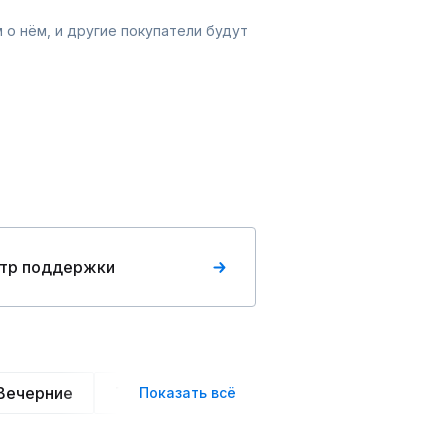
 о нём, и другие покупатели будут
тр поддержки
Вечерние
Трикотажные
Хлопковые
Шифо
Показать всё