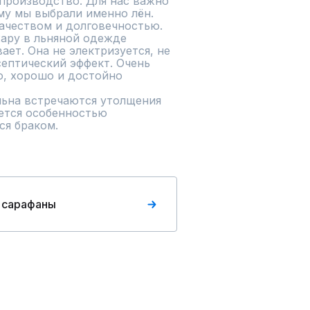
производство. Для нас важно 
му мы выбрали именно лён. 
ачеством и долговечностью. 
жару в льняной одежде 
ает. Она не электризуется, не 
ептический эффект. Очень 
, хорошо и достойно 
льна встречаются утолщения 
яется особенностью 
ся браком.
 сарафаны