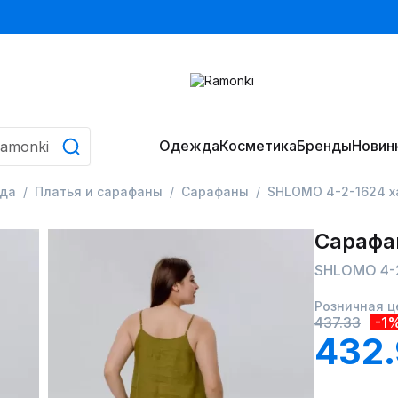
Одежда
Косметика
Бренды
Новин
да
Платья и сарафаны
Сарафаны
SHLOMO 4-2-1624 х
Сарафа
SHLOMO 4-2
Розничная ц
437.33
-1
432