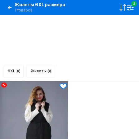
Жилеты 6XL размера
2
1 товаров
6XL
Жилеты
%