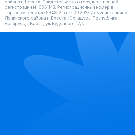
района г. Бреста. Свидетельство о государственной
регистрации № 0061143. Регистрационный номер в
торговом реестре 564352 от 12.09.2023 Администрацией
Ленинского района г. Бреста. Юр. адрес: Республика
Беларусь, г.Брест, ул. Буденного 17/1.