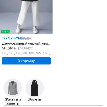
-36%
127.92 BYN
199.87
Демисезонный черный жилет с плащёвой тканью и текстилем
MT.Style
174384211
2XL
,
3XL
,
4XL
,
5XL
,
6XL
,
S/M
,
L/XL
,
44-46
,
48-50
,
52-54
,
56-58
В корзину
Жакеты и
Жилеты
жилеты