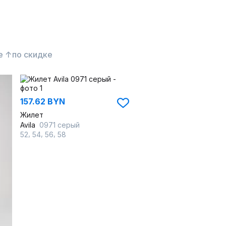
е ↑
по скидке
157.62 BYN
Жилет
Avila
0971 серый
,
,
,
52
54
56
58