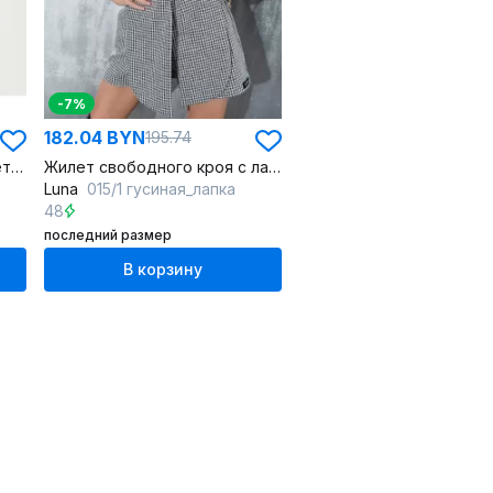
-7%
182.04 BYN
195.74
Демисезонный жилет в клетку для повседневного стиля
Жилет свободного кроя с лацканами из текстиля
Luna
015/1 гусиная_лапка
48
последний размер
В корзину