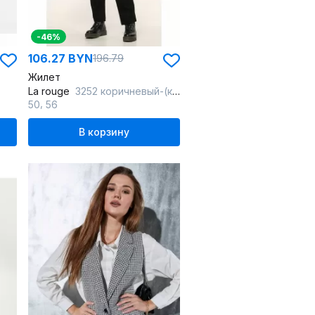
-46%
106.27 BYN
196.79
Жилет
La rouge
3252 коричневый-(клетка)
,
50
56
В корзину