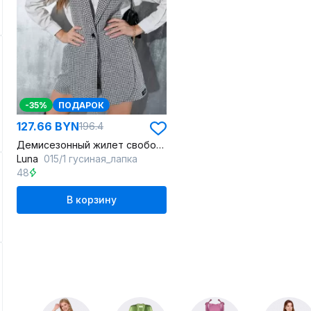
-35%
ПОДАРОК
127.66 BYN
196.4
Демисезонный жилет свободного кроя из вязаного тканя
Luna
015/1 гусиная_лапка
48
В корзину