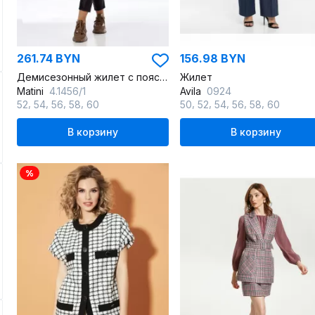
261.74 BYN
156.98 BYN
Демисезонный жилет с поясом и накладными карманами
Жилет
Matini
4.1456/1
Avila
0924
,
,
,
,
,
,
,
,
,
52
54
56
58
60
50
52
54
56
58
60
В корзину
В корзину
%