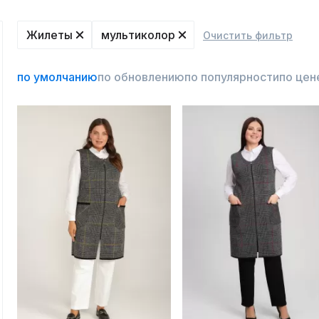
Жилеты
мультиколор
Очистить фильтр
по умолчанию
по обновлению
по популярности
по цен