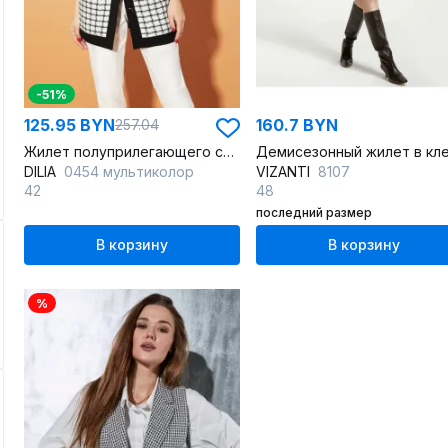
-51%
125.95 BYN
160.7 BYN
257.04
Жилет полуприлегающего силуэта из костюмной ткани с накладными карманами
DILIA
0454 мультиколор
VIZANTI
8107
42
48
последний размер
В корзину
В корзину
%