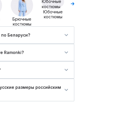
с блузой
Юбочные
костюмы
ы
Брючные
костюмы
 по Беларуси?
ге Ramonki?
?
русские размеры российским