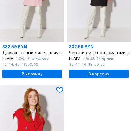
332.59 BYN
332.59 BYN
Демисезонный жилет прямого кроя из костюмной ткани
Черный жилет с карманами из костюмной ткани
FLAIM
1096.01 розовый
FLAIM
1096.03 черный
42
,
44
,
46
,
48
,
50
,
52
42
,
44
,
46
,
48
,
50
,
52
В корзину
В корзину