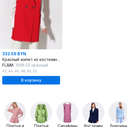
332.59 BYN
Красный жилет из костюмной ткани с двубортной застежкой
FLAIM
1096.02 красный
42
,
44
,
46
,
48
,
50
,
52
В корзину
Платья и
Платья
Сарафаны
Костюмы
Брючны