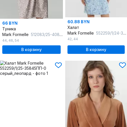
60.88 BYN
66 BYN
Халат
Туника
Mark Formelle
552259/1/24-32244ПП-5 узоры_на_голубом
Mark Formelle
512083/25-40872ПП-9 леопард_на_сером
42
,
44
44
,
46
,
54
В корзину
В корзину