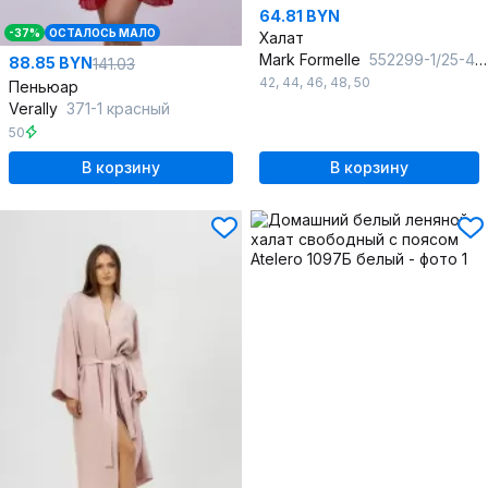
64.81 BYN
-37%
ОСТАЛОСЬ МАЛО
Халат
Mark Formelle
552299-1/25-43151ПП-1 розочки_на_черном
88.85 BYN
141.03
42
,
44
,
46
,
48
,
50
Пеньюар
Verally
371-1 красный
50
В корзину
В корзину