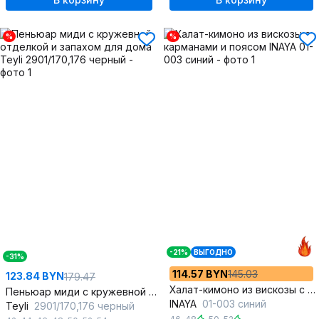
%
%
-21%
ВЫГОДНО
-31%
114.57 BYN
145.03
123.84 BYN
179.47
Халат-кимоно из вискозы с карманами и поясом
Пеньюар миди с кружевной отделкой и запахом для дома
INAYA
01-003 синий
Teyli
2901/170,176 черный