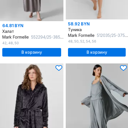
58.92 BYN
64.81 BYN
Туника
Халат
Mark Formelle
512035/25-37525ПП-0 леопард_на_песочном
Mark Formelle
552294/25-38525Ц-9 серый_пепел
48
,
50
,
52
,
54
,
56
42
,
48
,
50
В корзину
В корзину