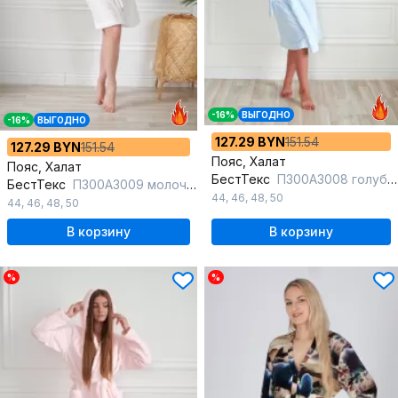
-16%
ВЫГОДНО
-16%
ВЫГОДНО
127.29 BYN
151.54
127.29 BYN
151.54
Пояс, Халат
Пояс, Халат
БестТекс
П300А3008 голубой
БестТекс
П300А3009 молочный
44
,
46
,
48
,
50
44
,
46
,
48
,
50
В корзину
В корзину
%
%