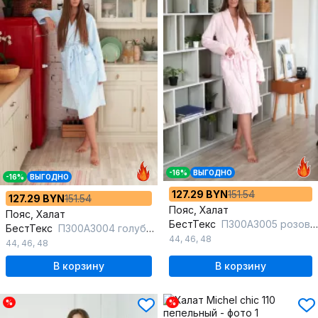
-16%
ВЫГОДНО
-16%
ВЫГОДНО
127.29 BYN
151.54
127.29 BYN
151.54
Пояс, Халат
Пояс, Халат
БестТекс
П300А3005 розовый
БестТекс
П300А3004 голубой
44
,
46
,
48
44
,
46
,
48
В корзину
В корзину
%
%