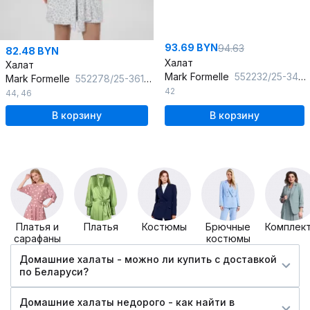
93.69 BYN
94.63
82.48 BYN
Халат
Халат
Mark Formelle
552232/25-34627ПП-3 цветы_на_кремовом
Mark Formelle
552278/25-36110ПП-15 леопард_на_белом
42
44
,
46
В корзину
В корзину
Платья и
Платья
Костюмы
Брючные
Комплек
сарафаны
костюмы
Домашние халаты - можно ли купить c доставкой
по Беларуси?
Домашние халаты недорого - как найти в