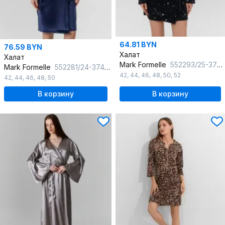
64.81 BYN
76.59 BYN
Халат
Халат
Mark Formelle
552293/25-37511ПП-3 звезды_на_черном
Mark Formelle
552281/24-37416Ц-3 ночное_небо
42
,
44
,
46
,
48
,
50
,
52
42
,
44
,
46
,
48
,
50
В корзину
В корзину