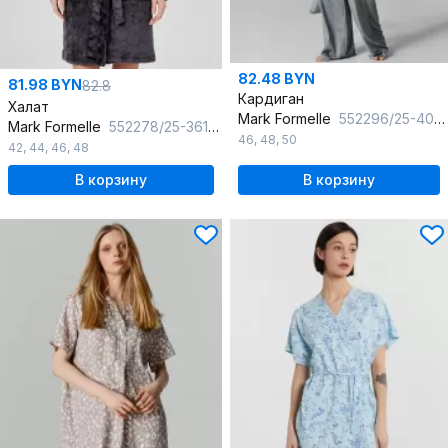
82.48 BYN
81.98 BYN
82.8
Кардиган
Халат
Mark Formelle
552296/25-40155Ц-8 средне_серый_меланж_4425_В
Mark Formelle
552278/25-36110ПП-15 серые_сердечки
46
,
48
,
50
42
,
44
,
46
,
48
В корзину
В корзину