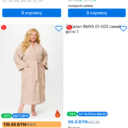
46-48
,
50-52
42
,
44
,
46
,
48
,
50
,
52
,
54
последний размер
В корзину
В корзину
%
%
-34%
ОСТАЛОСЬ МАЛО
-24%
ВЫГОДНО
96.6 BYN
146.36
118.65 BYN
156.11