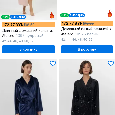
-13%
ВЫГОДНО
-13%
ВЫГОДНО
172.77 BYN
198.59
172.77 BYN
198.59
Домашний белый леняной халат свободный с поясом
Длинный домашний халат из мягкого льна
Atelero
1097Б белый
Atelero
1097 пудровый
42
,
44
,
46
,
48
,
50
,
52
42
,
44
,
46
,
48
,
50
,
52
В корзину
В корзину