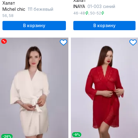
Халат
Халат
INAYA
01-003 синий
Michel chic
111 бежевый
46-48
,
50-52
56
,
58
В корзину
В корзину
%
-9%
-26%