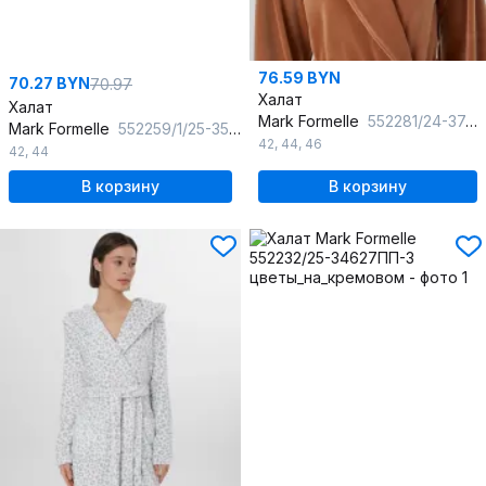
76.59 BYN
70.27 BYN
70.97
Халат
Халат
Mark Formelle
552281/24-37416Ц-3 жженый_сахар
Mark Formelle
552259/1/25-35845ПП-0 серый_леопард
42
,
44
,
46
42
,
44
В корзину
В корзину