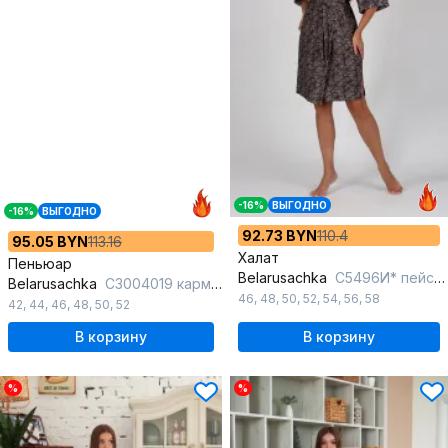
-16%
ВЫГОДНО
-16%
ВЫГОДНО
92.73 BYN
110.4
95.05 BYN
113.16
Халат
Пеньюар
Belarusachka
С5496И* пейсли
Belarusachka
С3004019 кармин_
46
,
48
,
50
,
52
,
54
,
56
,
58
42
,
44
,
46
,
48
,
50
,
52
В корзину
В корзину
%
%