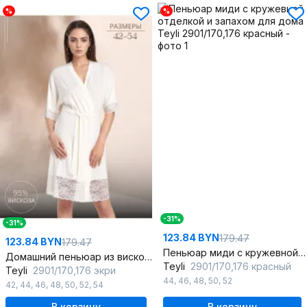
%
%
-31%
-31%
123.84 BYN
179.47
123.84 BYN
179.47
Пеньюар миди с кружевной отделкой и запахом для дома
Домашний пеньюар из вискозы с кружевом и V-образной планкой
Teyli
2901/170,176 красный
Teyli
2901/170,176 экри
44
,
46
,
48
,
50
,
52
42
,
44
,
46
,
48
,
50
,
52
,
54
В корзину
В корзину