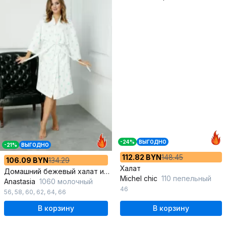
-24%
ВЫГОДНО
-21%
ВЫГОДНО
112.82 BYN
148.45
106.09 BYN
134.29
Халат
Домашний бежевый халат из трикотажа и хлопка
Michel chic
110 пепельный
Anastasia
1060 молочный
46
56
,
58
,
60
,
62
,
64
,
66
В корзину
В корзину