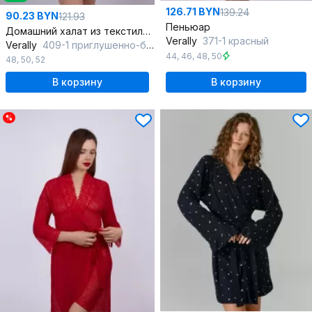
126.71 BYN
139.24
90.23 BYN
121.93
Пеньюар
Домашний халат из текстиля для комфортного отдыха
Verally
371-1 красный
Verally
409-1 приглушенно-белый
44
,
46
,
48
,
50
48
,
50
,
52
В корзину
В корзину
%