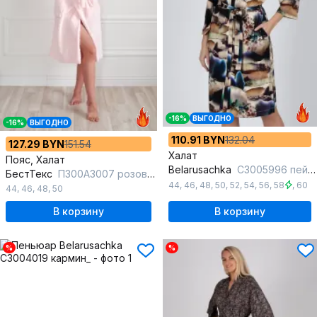
-16%
ВЫГОДНО
-16%
ВЫГОДНО
110.91 BYN
132.04
127.29 BYN
151.54
Халат
Пояс, Халат
Belarusachka
С3005996 пейзаж
БестТекс
П300А3007 розовый
44
,
46
,
48
,
50
,
52
,
54
,
56
,
58
,
60
44
,
46
,
48
,
50
В корзину
В корзину
%
%