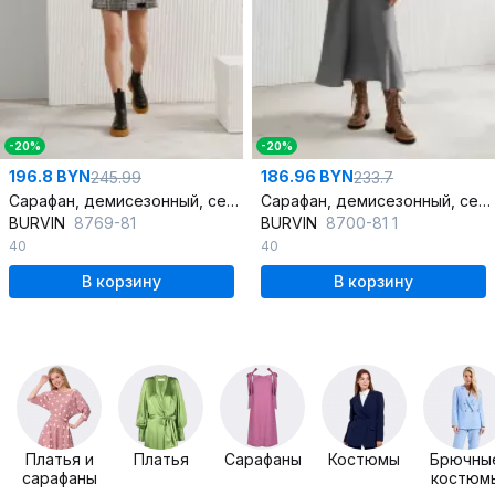
-20%
-20%
196.8 BYN
186.96 BYN
245.99
233.7
Сарафан, демисезонный, серый, черный, на каждый день, шерсть и экокожа
Сарафан, демисезонный, серый, на каждый день, текстиль
BURVIN
8769-81
BURVIN
8700-81 1
40
40
В корзину
В корзину
Платья и
Платья
Сарафаны
Костюмы
Брючны
сарафаны
костюм