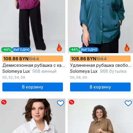
-44%
ВЫГОДНО
-44%
ВЫГОДНО
108.86 BYN
194.4
108.86 BYN
194.4
Демисезонная рубашка с карманом и спущенной линией плеч
Удлиненная рубашка свободного кроя из шёлка
Solomeya Lux
968 винный
Solomeya Lux
968 бутылка
50
,
52
,
54
,
56
56
,
58
,
60
В корзину
В корзину
%
%