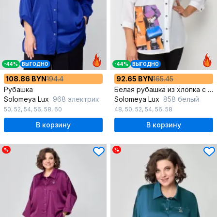
-44%
ВЫГОДНО
-44%
ВЫГОДНО
108.86 BYN
194.4
92.65 BYN
165.45
Рубашка
Белая рубашка из хлопка с длинным рукавом и воротником
Solomeya Lux
968 электрик
Solomeya Lux
858 белый
50
,
52
,
54
,
56
,
58
,
60
48
,
50
,
52
,
54
,
56
,
58
В корзину
В корзину
%
%