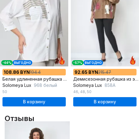
-44%
ВЫГОДНО
-57%
ВЫГОДНО
108.86 BYN
194.4
92.65 BYN
215.47
Белая удлиненная рубашка из хлопка с накладным карманом
Демисезонная рубашка из эко-кожи с накладными карманами
Solomeya Lux
968 белый
Solomeya Lux
858A
50
46
,
48
,
50
В корзину
В корзину
Отзывы