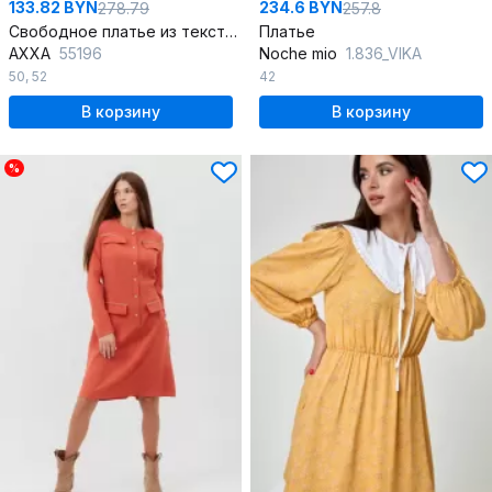
133.82 BYN
234.6 BYN
278.79
257.8
Свободное платье из текстиля с ремнем и рукавом до локтя
Платье
AXXA
55196
Noche mio
1.836_VIKA
50
,
52
42
В корзину
В корзину
%