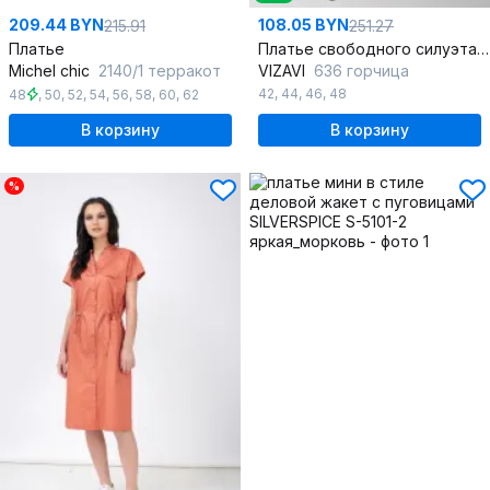
209.44 BYN
108.05 BYN
215.91
251.27
Платье
Платье свободного силуэта из хлопка с V-образным вырезом
Michel chic
2140/1 терракот
VIZAVI
636 горчица
42
,
44
,
46
,
48
48
,
50
,
52
,
54
,
56
,
58
,
60
,
62
В корзину
В корзину
%