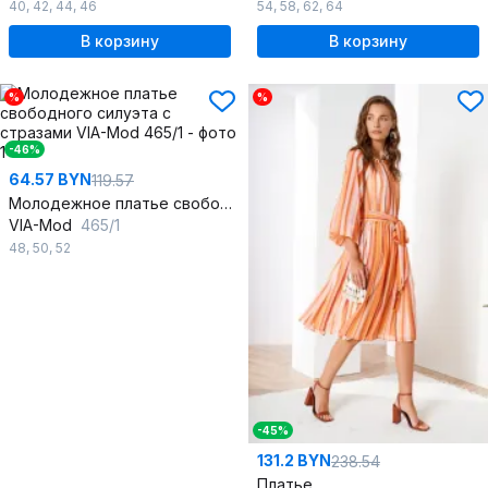
40
,
42
,
44
,
46
54
,
58
,
62
,
64
В корзину
В корзину
%
%
-46%
64.57 BYN
119.57
Молодежное платье свободного силуэта с стразами
VIA-Mod
465/1
48
,
50
,
52
-45%
131.2 BYN
238.54
Платье