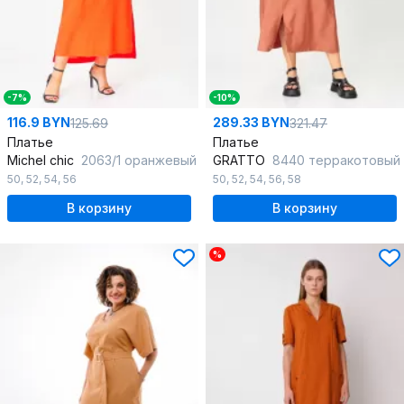
-7%
-10%
116.9 BYN
289.33 BYN
125.69
321.47
Платье
Платье
Michel chic
2063/1 оранжевый
GRATTO
8440 терракотовый
50
,
52
,
54
,
56
50
,
52
,
54
,
56
,
58
В корзину
В корзину
%