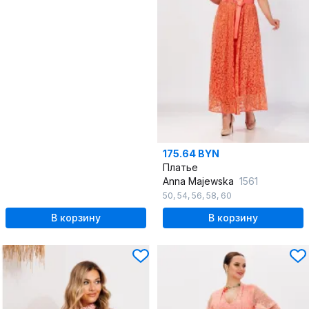
175.64 BYN
Платье
Anna Majewska
1561
50
,
54
,
56
,
58
,
60
В корзину
В корзину