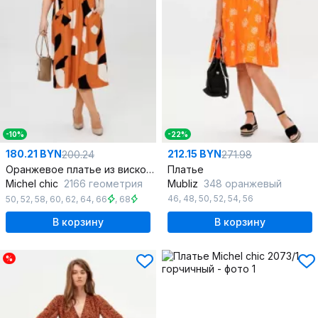
-10%
-22%
180.21 BYN
212.15 BYN
200.24
271.98
Оранжевое платье из вискозы с раскладными лацканами и карманами
Платье
Michel chic
2166 геометрия
Mubliz
348 оранжевый
46
,
48
,
50
,
52
,
54
,
56
50
,
52
,
58
,
60
,
62
,
64
,
66
,
68
В корзину
В корзину
%