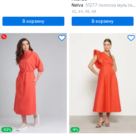
Nelva
51277 полоска мультиколор
42
,
44
,
46
,
48
В корзину
В корзину
%
-52%
-9%