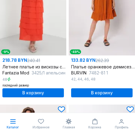
-9%
-49%
218.78 BYN
133.82 BYN
240.41
262.39
Летнее платье из вискозы с многослойным кройом
Платье оранжевое демисезонное из вискозы на каждый день
Fantazia Mod
3425/1 апельсин
BURVIN
7482-81 1
42
,
44
,
46
,
48
48
последний размер
В корзину
В корзину
Каталог
Избранное
Главная
Корзина
Профиль