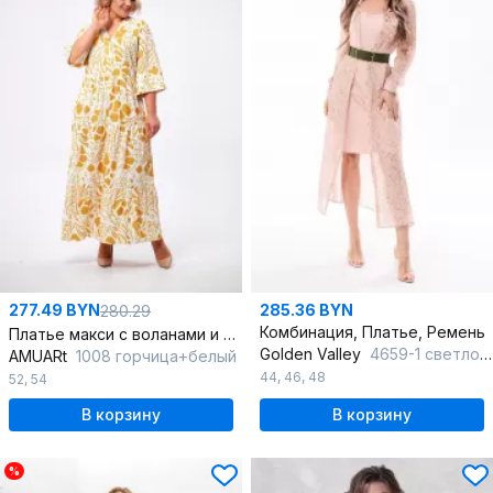
277.49 BYN
285.36 BYN
280.29
Комбинация, Платье, Ремень
Платье макси с воланами и застежкой на пуговицы
Golden Valley
4659-1 светло-оранжевый
AMUARt
1008 горчица+белый
44
,
46
,
48
52
,
54
В корзину
В корзину
%