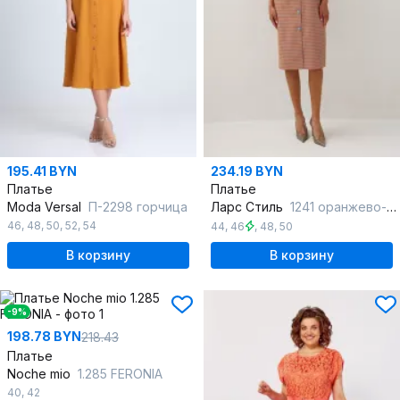
195.41 BYN
234.19 BYN
Платье
Платье
Moda Versal
П-2298 горчица
Ларс Стиль
1241 оранжево-голубая_лапка
46
,
48
,
50
,
52
,
54
44
,
46
,
48
,
50
В корзину
В корзину
-9%
198.78 BYN
218.43
Платье
Noche mio
1.285 FERONIA
40
,
42