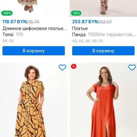
-45%
-10%
118.67 BYN
253.87 BYN
215.76
282.07
Длинное шифоновое платье с вышивкой и поясом-бант
Платье
Tensi
179
Панда
113580w терракотовый
48
,
50
42
,
44
,
46
,
48
,
50
В корзину
В корзину
%