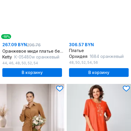
-10%
267.09 BYN
306.57 BYN
296.76
Платье
Оранжевое миди платье без рукавов из вискозы
Орхидея
1684 оранжевый
Ketty
К-05480w оранжевый
48
,
50
,
52
,
54
,
56
44
,
46
,
48
,
50
,
52
,
54
В корзину
В корзину