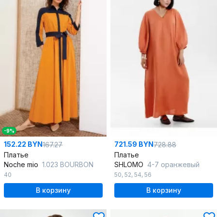
-9%
152.22 BYN
721.59 BYN
167.27
728.88
Платье
Платье
Noche mio
1.023 BOURBON
SHLOMO
4-7 оранжевый
40
50
,
52
,
54
,
56
В корзину
В корзину