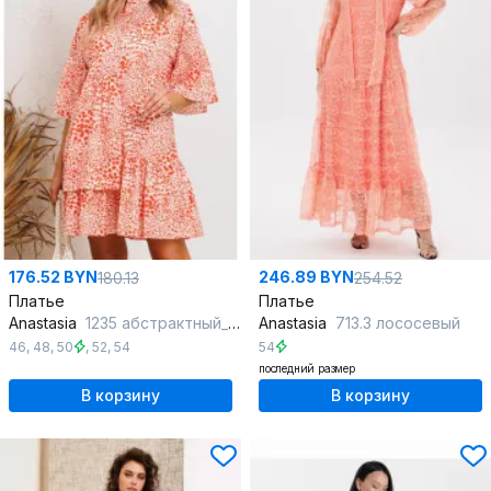
176.52 BYN
246.89 BYN
180.13
254.52
Платье
Платье
Anastasia
1235 абстрактный_принт(молочно-оранжевый)
Anastasia
713.3 лососевый
46
,
48
,
50
,
52
,
54
54
последний размер
В корзину
В корзину