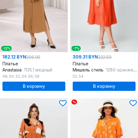
-12%
-7%
182.12 BYN
309.31 BYN
206.95
332.59
Платье
Платье
Anastasia
1135.1 медный
Мишель стиль
1280 оранжевый
48
,
50
,
52
,
54
,
56
,
58
52
,
54
В корзину
В корзину
%