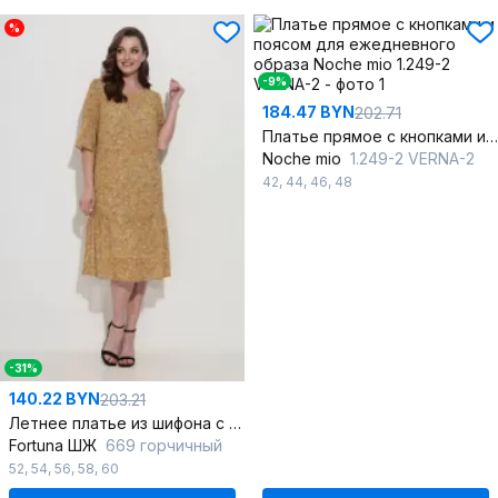
%
-9%
184.47 BYN
202.71
Платье прямое с кнопками и поясом для ежедневного образа
Noche mio
1.249-2 VERNA-2
42
,
44
,
46
,
48
-31%
140.22 BYN
203.21
Летнее платье из шифона с присобранным воланом
Fortuna ШЖ
669 горчичный
52
,
54
,
56
,
58
,
60