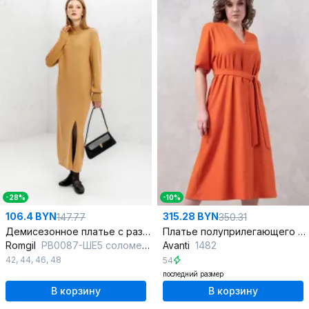
-28%
-10%
106.4 BYN
315.28 BYN
147.77
350.31
Демисезонное платье с разрезом из трикотажа
Платье полуприлегающего кроя с V-образным вырезом
Romgil
РВ0087-ШЕ5 соломенный
Avanti
1482
42
,
44
,
46
,
48
54
последний размер
В корзину
В корзину