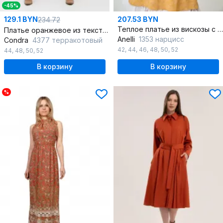
-45%
129.1 BYN
207.53 BYN
234.72
Теплое платье из вискозы с эластичной линией талии и цветочным принтом
Платье оранжевое из текстиля с разрезами и рукавом 3/4
Anelli
1353 нарцисс
Condra
4377 терракотовый
42
,
44
,
46
,
48
,
50
,
52
44
,
48
,
50
,
52
В корзину
В корзину
%