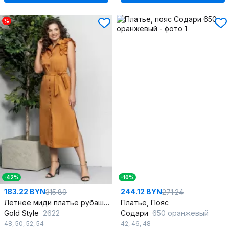
%
-42%
-10%
183.22 BYN
244.12 BYN
315.89
271.24
Летнее миди платье рубашка с карманами и поясом
Платье, Пояс
Gold Style
2622
Содари
650 оранжевый
48
,
50
,
52
,
54
42
,
46
,
48