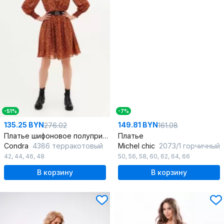
-51%
-7%
135.25 BYN
149.81 BYN
276.02
161.08
Платье шифоновое полуприлегающего силуэта с сборкой и ремнем
Платье
Condra
4386 терракотовый
Michel chic
2073/1 горчичный
42
,
44
,
46
,
48
50
,
56
,
58
,
60
,
62
,
64
,
66
В корзину
В корзину