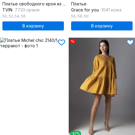
Платье свободного кроя из вискозы с поясом
Платье
TVIN
7733 оранж
Grace for you
1041 кожа
50
,
52
,
54
,
56
56
,
58
,
60
В корзину
В корзину
%
-57%