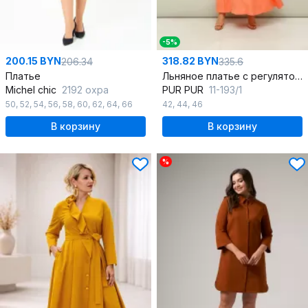
-5%
200.15 BYN
318.82 BYN
206.34
335.6
Платье
Льняное платье с регуляторами, фигурным вырезом и А-силуэтом
Michel chic
2192 охра
PUR PUR
11-193/1
50
,
52
,
54
,
56
,
58
,
60
,
62
,
64
,
66
42
,
44
,
46
В корзину
В корзину
%