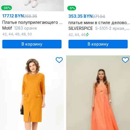
-34%
-5%
177.12 BYN
268.36
353.35 BYN
371.94
Платье полуприлегающего силуэта с открытыми плечами, летнее
платье мини в стиле деловой жакет с пуговицами
Motif
1283 оранж
SILVERSPICE
S-5101-2 яркая_морковь
42
,
44
,
46
,
48
,
50
42
,
44
,
46
В корзину
В корзину