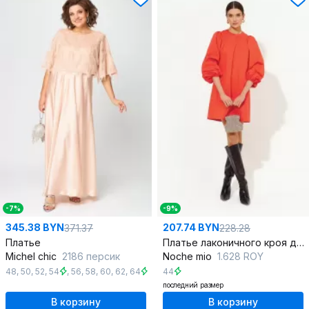
-7%
-9%
345.38 BYN
207.74 BYN
371.37
228.28
Платье
Платье лаконичного кроя демисезонное для особых случаев
Michel chic
2186 персик
Noche mio
1.628 ROY
48
,
50
,
52
,
54
,
56
,
58
,
60
,
62
,
64
44
последний размер
В корзину
В корзину