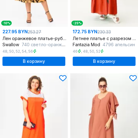
-10%
-25%
227.95 BYN
172.75 BYN
253.27
230.33
Лен оранжевое платье-рубашка с расклешением и карманами
Летнее платье с разрезом и асимметричным кроем
Swallow
740 светло-оранжевый/чёрный_принт
Fantazia Mod
4796 апельсин
48
,
50
,
52
,
54
,
56
46
,
48
,
50
,
52
В корзину
В корзину