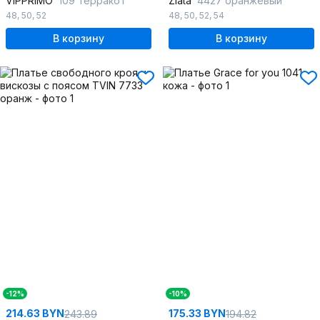
VIPPRIMO
109 терракот
Zlata
4427 оранжевый
48
,
50
,
52
48
,
50
,
52
,
54
В корзину
В корзину
-12%
-10%
214.63 BYN
175.33 BYN
243.89
194.82