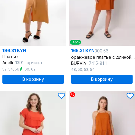
-45%
196.31 BYN
165.31 BYN
300.56
Платье
оранжевое платье с длиной 89 см из вискозы в стиле на каждый день
Anelli
1391 горчица
BURVIN
7415-81 1
52
,
54
,
56
,
60
,
62
48
,
50
,
52
,
54
В корзину
В корзину
%