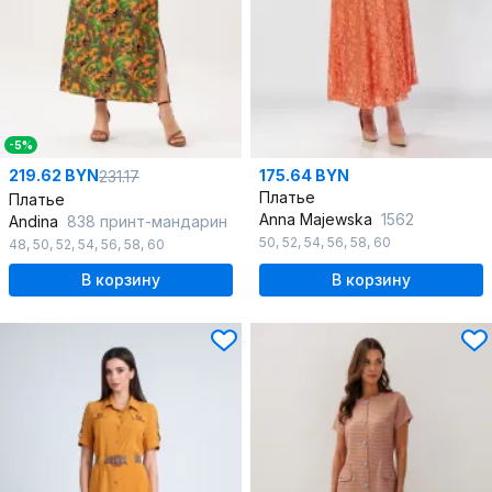
-5%
219.62 BYN
175.64 BYN
231.17
Платье
Платье
Anna Majewska
1562
Andina
838 принт-мандарин
50
,
52
,
54
,
56
,
58
,
60
48
,
50
,
52
,
54
,
56
,
58
,
60
В корзину
В корзину