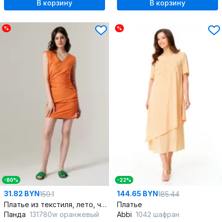
В корзину
В корзину
%
%
-80%
-22%
31.82 BYN
144.65 BYN
159.1
185.44
Платье из текстиля, лето, черное, в стиле casual, с объемными рукавами
Платье
Панда
131780w оранжевый
Abbi
1042 шафран