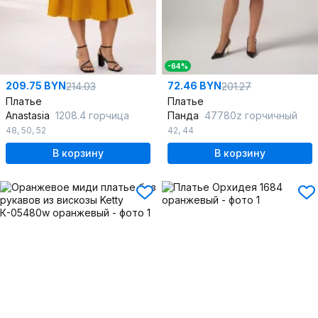
-64%
209.75 BYN
72.46 BYN
214.03
201.27
Платье
Платье
Anastasia
1208.4 горчица
Панда
47780z горчичный
48
,
50
,
52
42
,
44
В корзину
В корзину