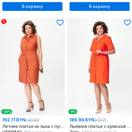
В корзину
В корзину
%
-20%
-8%
192.71 BYN
186.96 BYN
240.88
203.21
Летнее платье из льна с пуговицами и съемным поясом
Льняное платье с кулиской и накладными карманами