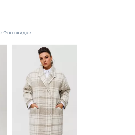
е ↑
по скидке