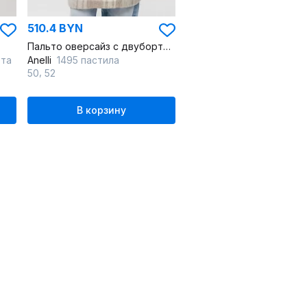
510.4 BYN
Пальто оверсайз с двубортным кроем и карманами из пальтовой ткани
ета
Anelli
1495 пастила
,
50
52
В корзину