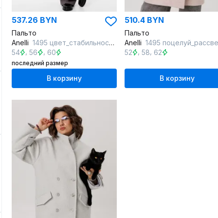
537.26 BYN
510.4 BYN
Пальто
Пальто
Anelli
1495 цвет_стабильности_и_заботы
Anelli
1495 поцелуй_рассв
,
,
,
,
54
56
60
52
58
62
последний размер
В корзину
В корзину