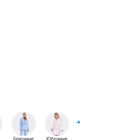
Комплекты
Комплекты
с блузой
ы
Брючные
Юбочные