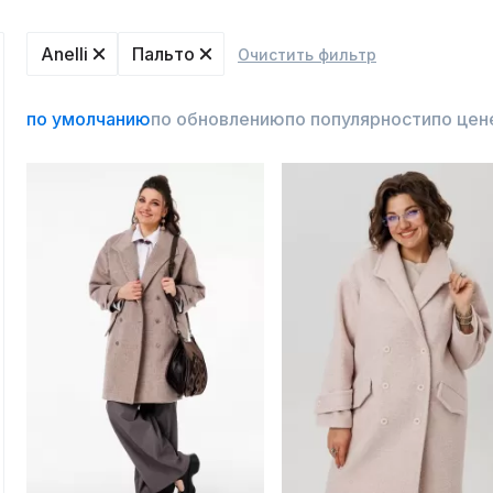
Anelli
Пальто
Очистить фильтр
по умолчанию
по обновлению
по популярности
по цен