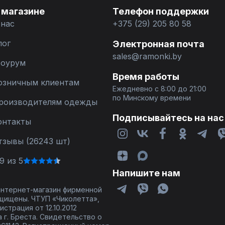
 магазине
Телефон поддержки
 нас
+375 (29) 205 80 58
лог
Электронная почта
sales@ramonki.by
оурум
Время работы
озничным клиентам
Ежедневно с 8:00 до 21:00
по Минскому времени
роизводителям одежды
Подписывайтесь на нас
онтакты
тзывы (26243 шт)
9 из 5
Напишите нам
 интернет-магазин фирменной
щищены. ЧТУП «Чиколетта»,
страция от 12.10.2012
 г. Бреста. Свидетельство о