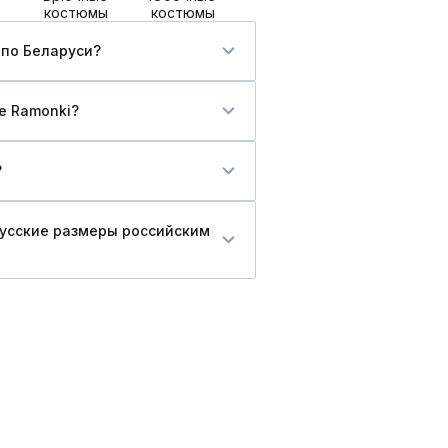
костюмы
костюмы
 по Беларуси?
ге Ramonki?
?
русские размеры российским