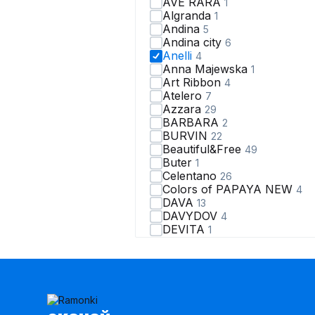
AVE RARA
1
Algranda
1
Andina
5
Andina city
6
Anelli
4
Anna Majewska
1
Art Ribbon
4
Atelero
7
Azzara
29
BARBARA
2
BURVIN
22
Beautiful&Free
49
Butеr
1
Celentano
26
Colors of PAPAYA NEW
4
DAVA
13
DAVYDOV
4
DEVITA
1
DILIA
8
DOGGI
3
DaLi
2
Domna
4
ELLETTO
8
EOLA
4