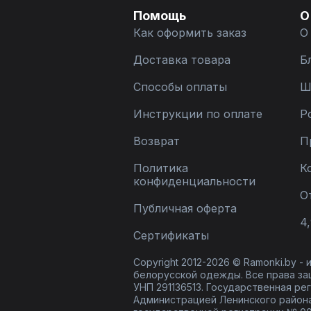
Noche mio
5
Nova Line
2
Помощь
О
PUR PUR
4
Как оформить заказ
О
PiRS
32
Pretty
1
Доставка товара
Б
RINKA
9
Rivoli
11
Способы оплаты
Ш
S. Veles
3
S.O.L O Me
6
Инструкции по оплате
Р
SILVERSPICE
5
Shetti
11
Возврат
П
Shymoda
1
Skipper Design
4
Политика
К
Svetlana-Style
3
конфиденциальности
TAiER
2
О
TEZA
6
Публичная оферта
Urs
2
4,
V&N Fashion
1
Сертификаты
Winkler’s World
6
Zlata
2
Copyright 2012-2026 © Ramonki.by -
БелЭльСтиль
4
белорусской одежды. Все права за
Диомант
32
УНП 291136513. Государственная реги
КАЛИНКА
4
Администрацией Ленинского района
Магия моды
2