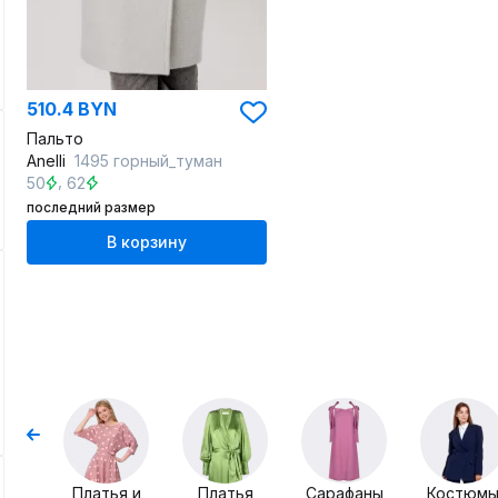
510.4 BYN
Пальто
Anelli
1495 горный_туман
,
50
62
последний размер
В корзину
Платья и
Платья
Сарафаны
Костюм