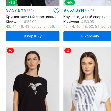
-9%
-9%
97.57 BYN
97.57 BYN
107.23
107.23
Круглогодичный спортивный хлопковый джемпер летучая мышь
Kivviwear
4183.02
Kivviwear
4183.05
,
,
,
,
,
,
,
,
,
,
,
,
,
,
,
42
44
46
48
50
52
54
56
58
42
44
46
48
50
54
56
5
В корзину
В корзину
%
%