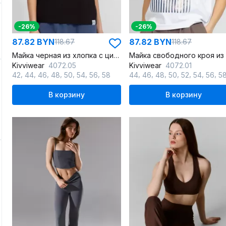
-26%
-26%
87.82 BYN
87.82 BYN
118.67
118.67
Майка черная из хлопка с цифровым принтом летучая мышь
Kivviwear
4072.05
Kivviwear
4072.01
,
,
,
,
,
,
,
,
,
,
,
,
,
,
42
44
46
48
50
54
56
58
44
46
48
50
52
54
56
5
В корзину
В корзину