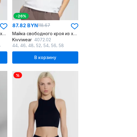
-26%
87.82 BYN
118.67
Майка свободного кроя из хлопка с цифровым принтом летучая мышь
Майка свободного кроя из хлопка с цифровым принтом летучая мышь
Kivviwear
4072.02
,
,
,
,
,
,
8
44
46
48
52
54
56
58
В корзину
%