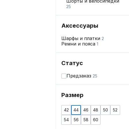
Шорты и велосипедки
25
Одежда для беременных
6
Домашняя одежда
338
Аксессуары
Купальники и пляжная
одежда
9
Шарфы и платки
2
Нижнее бельё
336
Ремни и пояса
1
Статус
Предзаказ
25
Размер
42
44
46
48
50
52
54
56
58
60