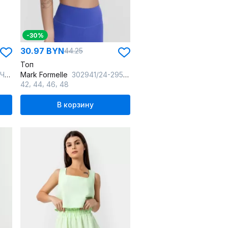
-30%
30.97 BYN
44.25
Топ
ний
Mark Formelle
302941/24-29598Ц-2 т.лаванда
,
,
,
42
44
46
48
В корзину