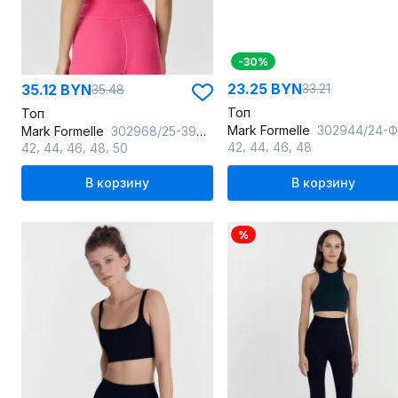
-30%
23.25 BYN
35.12 BYN
33.21
35.48
Топ
Топ
Mark Formelle
302944/24-ФЧ27924Ц-7 ночной_си
Mark Formelle
302968/25-39027Ц-2 маджента
,
,
,
,
,
,
,
42
44
46
48
42
44
46
48
50
В корзину
В корзину
%