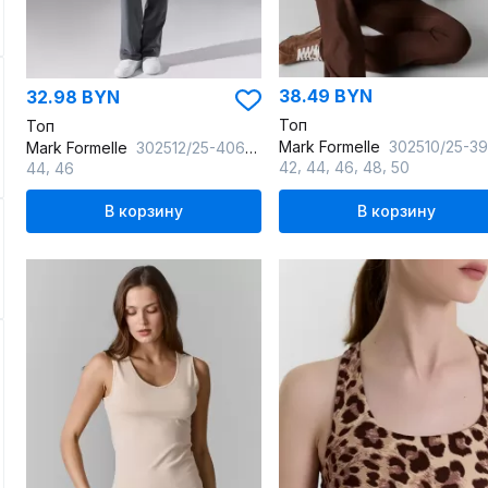
38.49 BYN
32.98 BYN
Топ
Топ
Mark Formelle
302510/25-39451Ц-2 шоколадное_мар
Mark Formelle
302512/25-40608Ц-2 сталь_железо
,
,
,
,
,
42
44
46
48
50
44
46
В корзину
В корзину