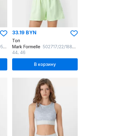
33.19 BYN
Топ
ный
Mark Formelle
502717/22/18850Ц-9 св.зеленый
,
44
46
В корзину