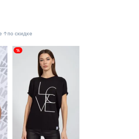
е ↑
по скидке
%