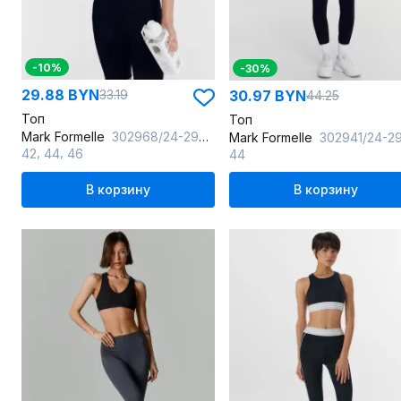
-10%
-30%
29.88 BYN
30.97 BYN
33.19
44.25
Топ
Топ
Mark Formelle
302968/24-29607Ц-2 черный
Mark Formelle
302941/24-29598Ц-2 т.зеле
,
,
42
44
46
44
В корзину
В корзину