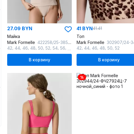
27.09 BYN
41 BYN
41.41
Майка
Топ
Mark Formelle
422258/25-38529Б-5 нюд
Mark Formelle
302907/24-34157П-2 леоп
,
,
,
,
,
,
,
,
,
,
,
,
,
42
44
46
48
50
52
54
56
60
42
44
46
48
50
52
В корзину
В корзину
%