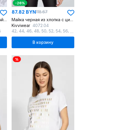
-26%
87.82 BYN
118.67
Круглогодичный спортивный хлопковый джемпер летучая мышь
Майка черная из хлопка с цифровым принтом летучая мышь
Kivviwear
4072.04
,
,
,
,
,
,
,
,
8
42
44
46
48
50
52
54
56
58
В корзину
%