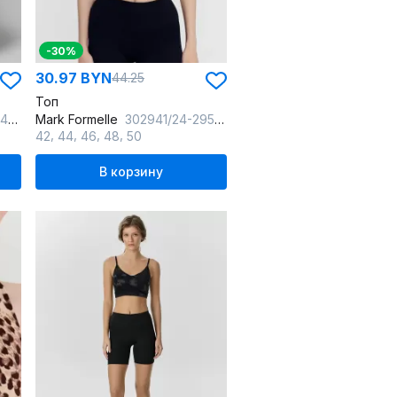
-30%
30.97 BYN
44.25
Топ
тини
Mark Formelle
302941/24-29598Ц-2 черный
,
,
,
,
42
44
46
48
50
В корзину