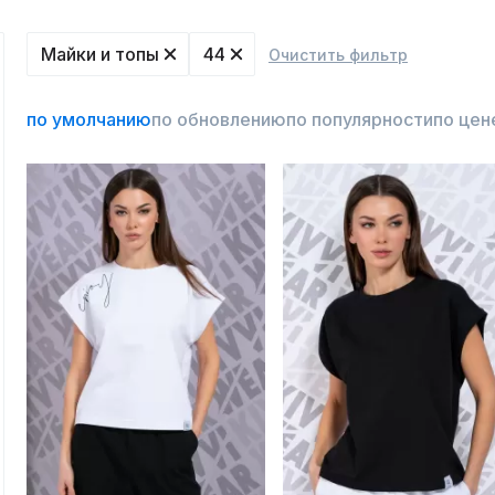
Майки и топы
44
Очистить фильтр
по умолчанию
по обновлению
по популярности
по цен