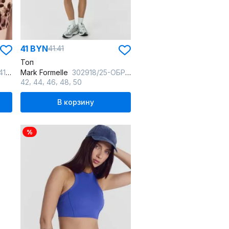
41 BYN
41.41
Топ
ард
Mark Formelle
302918/25-ОБР35030П-16 разводы_на_черном1_018
,
,
,
,
42
44
46
48
50
В корзину
%