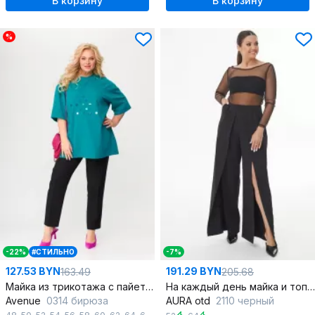
В корзину
В корзину
%
-22%
#СТИЛЬНО
-7%
127.53 BYN
191.29 BYN
163.49
205.68
Майка из трикотажа с пайетками в летнем стиле
На каждый день майка и топ из сетки и трикотажа
Avenue
0314 бирюза
AURA otd
2110 черный