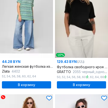
-27%
44.28 BYN
129.43 BYN
177.3
Легкая женская футболка из вискозы с круглым вырезом и коротким рукавом
Футболка свободного кроя из хлопка с коротким рукавом
Zlata
4402
GRATTO
2055 черный_однотон
52
,
54
,
56
,
58
,
60
,
62
,
64
50
,
52
,
54
,
56
,
58
,
60
,
62
,
64
,
66
В корзину
В корзину
%