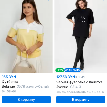
-22%
#СТИЛЬНО
165 BYN
127.53 BYN
163.49
Футболка
Черная футболка с пайетками на свободном силуэте
Belange
3578 желто-белый
Avenue
0314-3
64
,
58-60
48
,
50
,
52
,
54
,
56
,
58
,
60
,
62
,
64
,
66
В корзину
В корзину