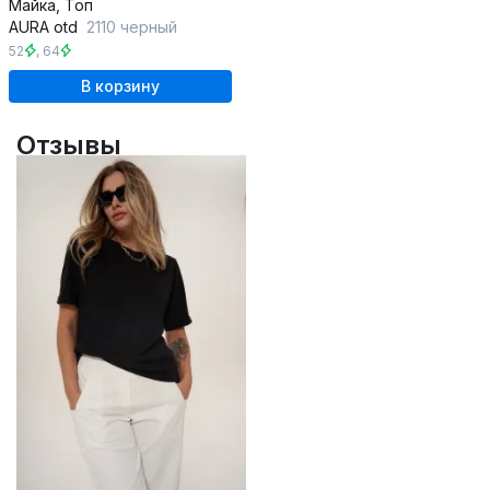
Майка, Топ
AURA otd
2110 черный
52
,
64
В корзину
Отзывы