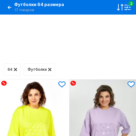
Футболки 64 размера
2
17 товаров
64
Футболки
%
%