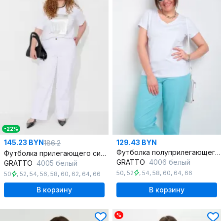
-22%
145.23 BYN
129.43 BYN
186.2
Футболка полуприлегающего кроя с глубоким V-образным вырезом
Футболка прилегающего силуэта с V-образным вырезом из хлопка
GRATTO
4006 белый
GRATTO
4005 белый
50
,
52
,
54
,
58
,
60
,
64
,
66
50
,
52
,
54
,
56
,
58
,
60
,
62
,
64
,
66
В корзину
В корзину
%