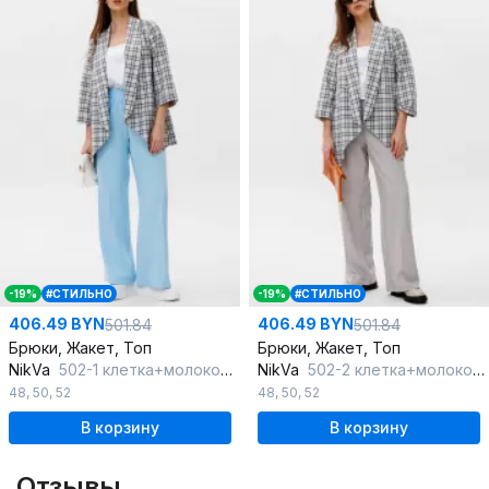
-19%
#СТИЛЬНО
-19%
#СТИЛЬНО
406.49 BYN
406.49 BYN
501.84
501.84
Брюки, Жакет, Топ
Брюки, Жакет, Топ
NikVa
502-1 клетка+молоко+голобой
NikVa
502-2 клетка+молоко+дымка
48
,
50
,
52
48
,
50
,
52
В корзину
В корзину
Отзывы