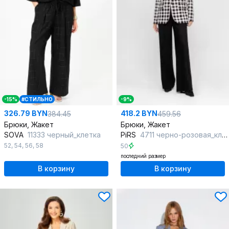
-15%
#СТИЛЬНО
-9%
326.79 BYN
418.2 BYN
384.45
459.56
Брюки, Жакет
Брюки, Жакет
SOVA
11333 черный_клетка
PiRS
4711 черно-розовая_клетка+черный
52
,
54
,
56
,
58
50
последний размер
В корзину
В корзину