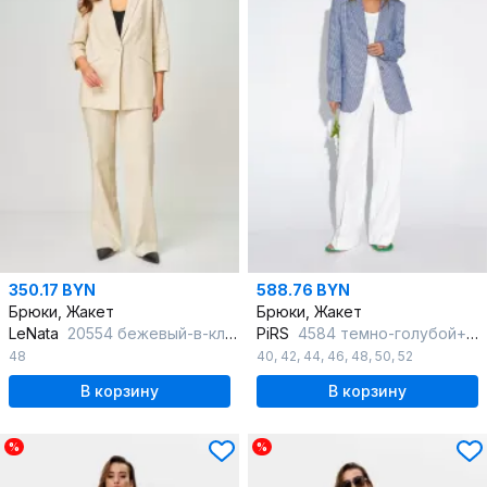
350.17 BYN
588.76 BYN
Брюки, Жакет
Брюки, Жакет
LeNata
20554 бежевый-в-клетку
PiRS
4584 темно-голубой+белый
48
40
,
42
,
44
,
46
,
48
,
50
,
52
В корзину
В корзину
%
%