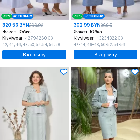
-18%
#СТИЛЬНО
-18%
#СТИЛЬНО
320.56 BYN
302.99 BYN
390.92
369.5
Жакет, Юбка
Жакет, Юбка
Kivviwear
42794280.03
Kivviwear
43234322.03
42
,
44
,
46
,
48
,
50
,
52
,
54
,
56
,
58
42-44
,
46-48
,
50-52
,
54-56
В корзину
В корзину