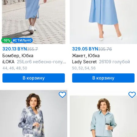
-10%
#СТИЛЬНО
320.13 BYN
329.05 BYN
355.7
335.76
Бомбер, Юбка
Жакет, Юбка
iLOKA
25ILor6 небесно-голубой
Lady Secret
26109 голубой
44
,
46
,
48
,
50
50
,
52
,
54
,
56
В корзину
В корзину