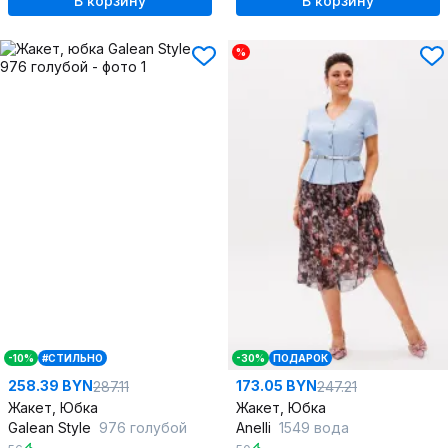
В корзину
В корзину
%
-10%
#СТИЛЬНО
-30%
ПОДАРОК
258.39 BYN
173.05 BYN
287.11
247.21
Жакет, Юбка
Жакет, Юбка
Galean Style
976 голубой
Anelli
1549 вода