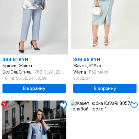
364.61 BYN
309.96 BYN
Брюки, Жакет
Жакет, Юбка
БелЭльСтиль
762-3_24_22+586_2_87_22
Vilena
1152 мята
46
,
48
,
50
,
52
,
54
,
56
,
58
50
,
52
,
54
В корзину
В корзину
%