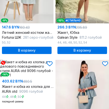
-8%
-10%
#СТИЛЬНО
147.6 BYN
266.3 BYN
160.43
295.89
Летний женский костюм жакет и юбка в полоску и с печатным рисунком
Жакет, Юбка
Fortuna ШЖ
281 серо-голубой
Galean Style
811.2 голубой
50
,
52
44
,
46
,
48
,
50
,
52
,
54
В корзину
В корзину
%
-16%
403.62 BYN
480.5
Жакет и юбка из хлопка для делового повседневного стиля
AURA otd
9096 голубой
44
,
46
,
50
последний размер