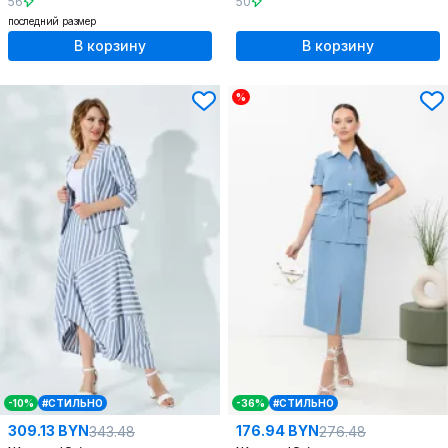
56
50
последний размер
В корзину
В корзину
%
-10%
#СТИЛЬНО
-36%
#СТИЛЬНО
309.13 BYN
176.94 BYN
343.48
276.48