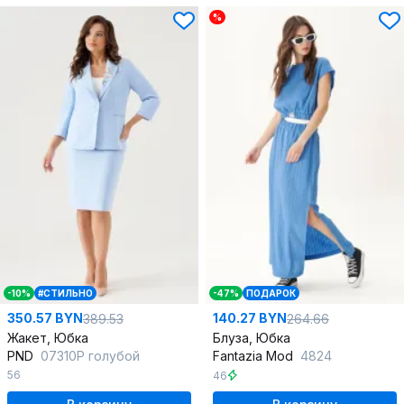
%
-10%
#СТИЛЬНО
-47%
ПОДАРОК
350.57 BYN
140.27 BYN
389.53
264.66
Жакет, Юбка
Блуза, Юбка
PND
07310P голубой
Fantazia Mod
4824
56
46