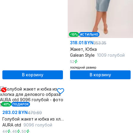
-10%
#СТИЛЬНО
318.01 BYN
353.35
Жакет, Юбка
Galean Style
1009 голубой
52
последний размер
В корзину
В корзину
%
-41%
ПОДАРОК
283.02 BYN
479.69
Голубой жакет и юбка из хлопка для делового образа
AURA otd
9096 голубой
44
,
46
,
50