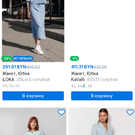
-28%
#СТИЛЬНО
-5%
291.61 BYN
411.31 BYN
405.02
432.95
Жакет, Юбка
Жакет, Юбка
iLOKA
25ILor4 голубой
KaVaRi
8057.1 голубой
44
,
50
,
52
42
,
44
,
46
В корзину
В корзину