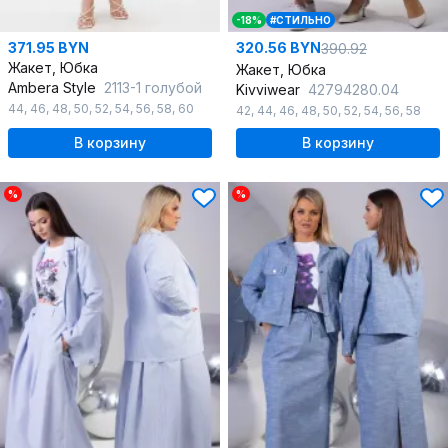
-18%
#СТИЛЬНО
371.95 BYN
320.56 BYN
390.92
Жакет, Юбка
Жакет, Юбка
Ambera Style
2113-1 голубой
Kivviwear
42794280.04
44
,
46
,
48
,
50
,
52
,
54
,
56
,
58
,
60
42
,
44
,
46
,
48
,
50
,
52
,
54
,
56
,
58
В корзину
В корзину
%
%