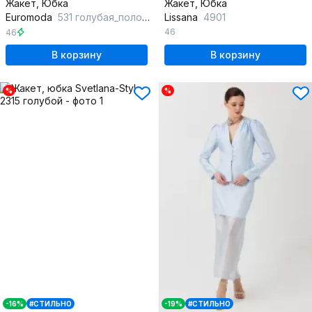
Жакет, Юбка
Жакет, Юбка
Euromoda
531 голубая_полоска
Lissana
4901
46
46
В корзину
В корзину
%
%
-16%
#СТИЛЬНО
-19%
#СТИЛЬНО