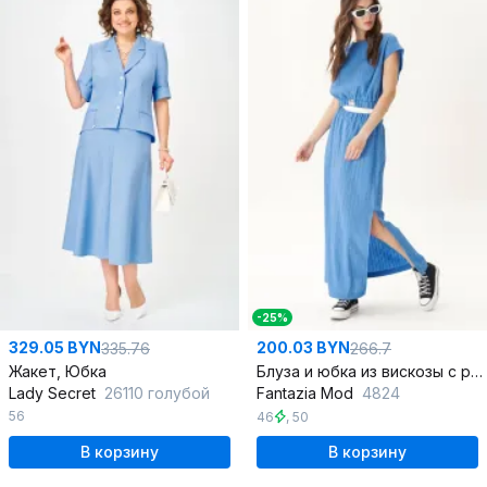
-25%
329.05 BYN
200.03 BYN
335.76
266.7
Жакет, Юбка
Блуза и юбка из вискозы с разрезами и поясом на лето
Lady Secret
26110 голубой
Fantazia Mod
4824
56
46
,
50
В корзину
В корзину