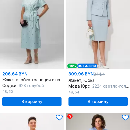
-10%
#СТИЛЬНО
206.64 BYN
309.96 BYN
344.4
Жакет и юбка трапеции с накладными карманами
Жакет, Юбка
Соджи
628 голубой
Мода Юрс
2224 светло-голубой.нов
48
,
50
48
,
54
В корзину
В корзину
%