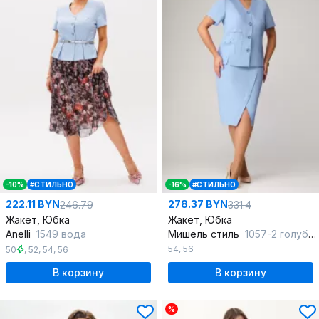
-10%
#СТИЛЬНО
-16%
#СТИЛЬНО
222.11 BYN
278.37 BYN
246.79
331.4
Жакет, Юбка
Жакет, Юбка
Anelli
1549 вода
Мишель стиль
1057-2 голубой
54
,
56
50
,
52
,
54
,
56
В корзину
В корзину
%