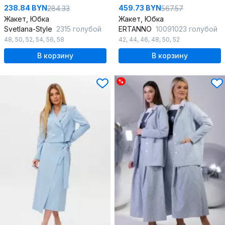
238.84 BYN
459.73 BYN
284.33
567.57
Жакет, Юбка
Жакет, Юбка
Svetlana-Style
2315 голубой
ERTANNO
10091023 голубой
48
,
50
,
52
,
54
,
56
,
58
42
,
44
,
46
,
48
,
50
,
52
В корзину
В корзину
%