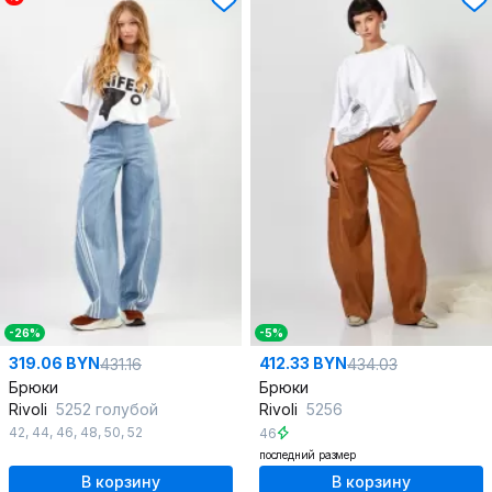
-26%
-5%
319.06 BYN
412.33 BYN
431.16
434.03
Брюки
Брюки
Rivoli
5252 голубой
Rivoli
5256
42
,
44
,
46
,
48
,
50
,
52
46
последний размер
В корзину
В корзину