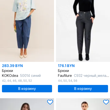
283.39 BYN
176.1 BYN
Брюки
Брюки
KOKOdea
50014 синий
Faufilure
C932 черный_меланж
42
,
44
,
46
,
48
,
50
,
52
44
,
50
,
54
,
56
В корзину
В корзину