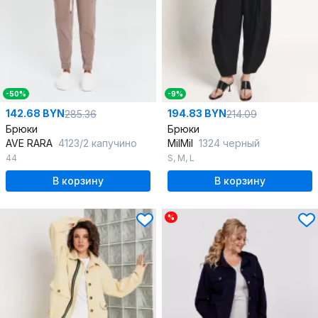
-50%
-9%
142.68 BYN
194.83 BYN
285.36
214.09
Брюки
Брюки
AVE RARA
4123/2 капучино
MilMil
1324 черный
44
S
,
M
,
L
В корзину
В корзину
%