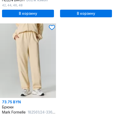
42
,
44
,
46
,
48
В корзину
В корзину
73.75 BYN
Брюки
Mark Formelle
182561/24-33687Ц-2 ваниль