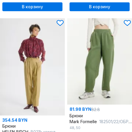
В корзину
В корзину
81.98 BYN
82.8
Брюки
354.54 BYN
Mark Formelle
182501/22/ОБР25581П-7П водяная_лилия_ACID_009Б_Эйсид
Брюки
48
,
50
HELEN BIRCH
В021k кэмэл