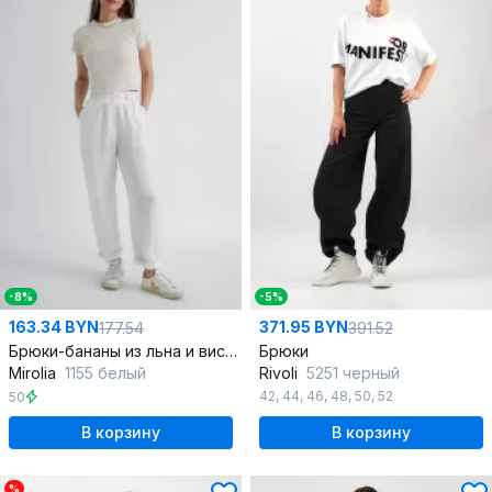
-8%
-5%
163.34 BYN
371.95 BYN
177.54
391.52
Брюки-бананы из льна и вискозы с эффектом мятости
Брюки
Mirolia
1155 белый
Rivoli
5251 черный
42
,
44
,
46
,
48
,
50
,
52
50
В корзину
В корзину
%