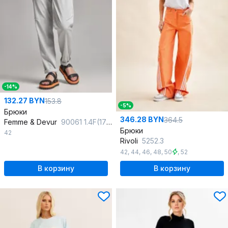
-14%
132.27 BYN
153.8
-5%
Брюки
346.28 BYN
364.5
Femme & Devur
90061 1.4F(170)
Брюки
42
Rivoli
5252.3
42
,
44
,
46
,
48
,
50
,
52
В корзину
В корзину