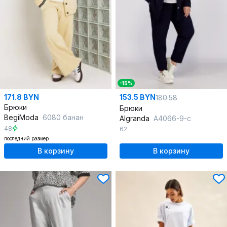
-15%
171.8 BYN
153.5 BYN
180.58
Брюки
Брюки
BegiModa
6080 банан
Algranda
А4066-9-с
48
62
последний размер
В корзину
В корзину