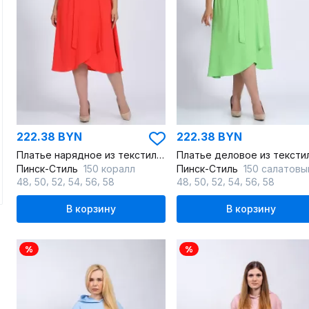
222.38 BYN
222.38 BYN
Платье нарядное из текстиля с приталенным силуэтом
Пинск-Стиль
150 коралл
Пинск-Стиль
150 салатовы
,
,
,
,
,
,
,
,
,
,
48
50
52
54
56
58
48
50
52
54
56
58
В корзину
В корзину
%
%