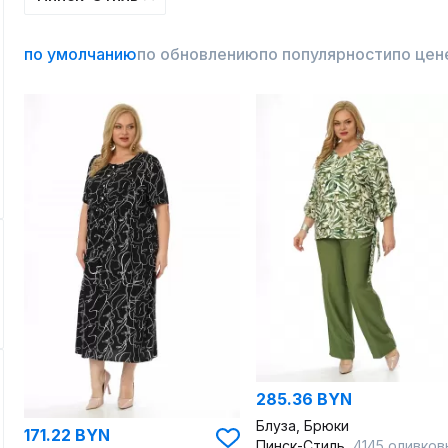
по умолчанию
по обновлению
по популярности
по цен
285.36 BYN
Блуза, Брюки
171.22 BYN
Пинск-Стиль
4145 оливков