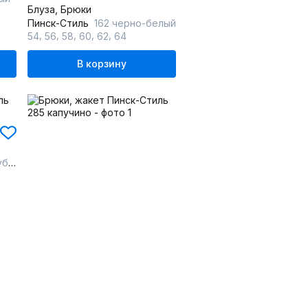
Блуза, Брюки
Пинск-Стиль
162 черно-белый
,
,
,
,
,
54
56
58
60
62
64
В корзину
ой