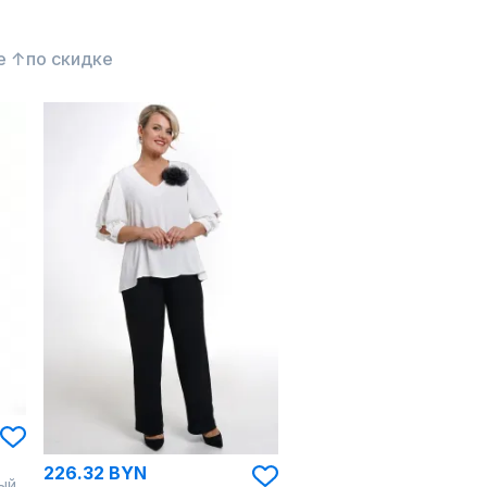
е ↑
по скидке
226.32 BYN
ый