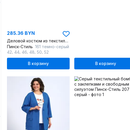
285.36 BYN
Деловой костюм из текстиля серого цвета с жилетом и брюками для офиса
Пинск-Стиль
161 темно-серый
,
,
,
,
,
42
44
46
48
50
52
В корзину
В корзину