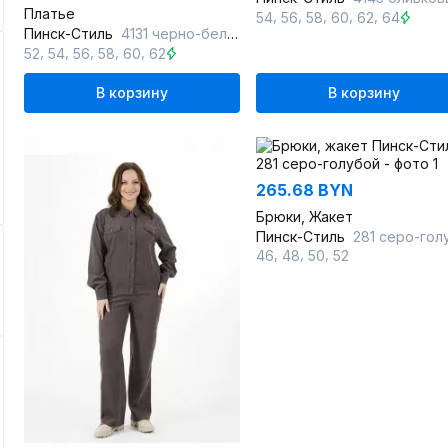
Платье
,
,
,
,
,
54
56
58
60
62
64
Пинск-Стиль
4131 черно-белый
,
,
,
,
,
52
54
56
58
60
62
В корзину
В корзину
265.68 BYN
Брюки, Жакет
Пинск-Стиль
281 серо-голуб
,
,
,
46
48
50
52