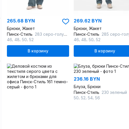
265.68 BYN
269.62 BYN
Брюки, Жакет
Брюки, Жакет
Пинск-Стиль
283 серо-голубой
Пинск-Стиль
285 серо-голубо
,
,
,
,
,
,
46
48
50
52
46
48
50
52
В корзину
В корзину
236.16 BYN
Блуза, Брюки
Пинск-Стиль
230 зеленый
,
,
,
50
52
54
56