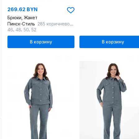
269.62 BYN
Брюки, Жакет
Пинск-Стиль
285 коричнево-фиолетовый
,
,
,
46
48
50
52
В корзину
В корзину