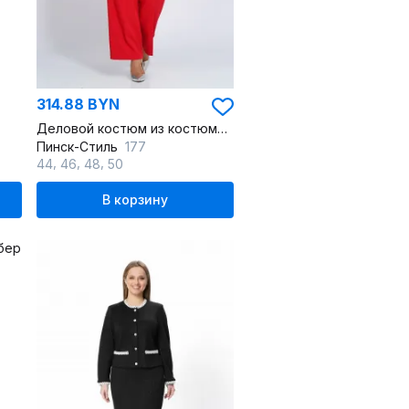
314.88 BYN
Деловой костюм из костюмной ткани с асимметричным кроем
Пинск-Стиль
177
,
,
,
44
46
48
50
В корзину