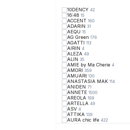
10DENCY
42
16:48
15
ACCENT
160
ADARIN
31
AEQU
15
AG Green
176
AGATTI
113
AIRIN
4
ALEZA
49
ALIN
35
AMIE by Ma Сherie
4
AMORI
359
AMUARt
130
ANASTASIA MAK
114
ANIDEN
71
ANNETE
1500
AREOLA
199
ARTELLA
49
ASV
4
ATTIKA
139
AURA chic life
422
AVA fashion
28