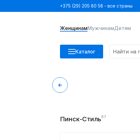
+375 (29) 205 80 58 - все страны
Женщинам
Мужчинам
Детям
Каталог
67
Пинск-Стиль