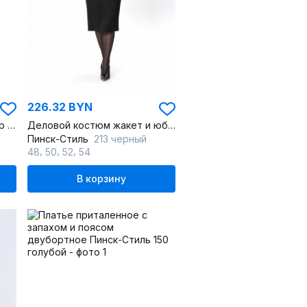
226.32 BYN
Серый текстильный бомбер с заклепками и свободным силуэтом
Деловой костюм жакет и юбка в черном трикотажевом стиле
Пинск-Стиль
213 черный
,
,
,
48
50
52
54
В корзину