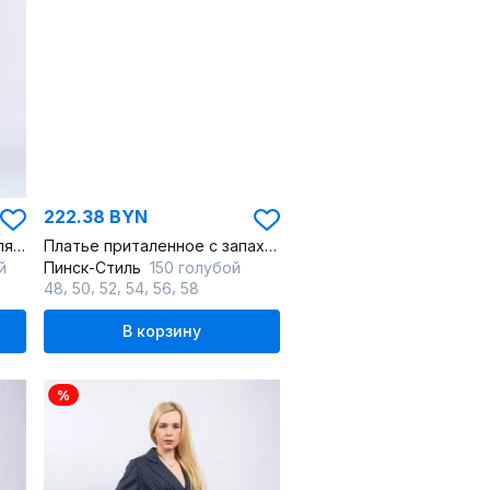
222.38 BYN
Платье деловое из текстиля с запашком и карманами
Платье приталенное с запахом и поясом двубортное
й
Пинск-Стиль
150 голубой
,
,
,
,
,
48
50
52
54
56
58
В корзину
%