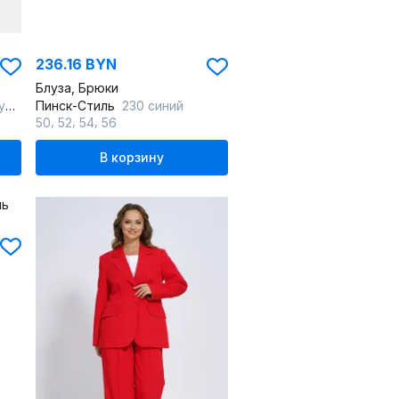
236.16 BYN
Блуза, Брюки
й
Пинск-Стиль
230 синий
,
,
,
50
52
54
56
В корзину