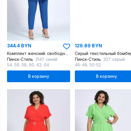
344.4 BYN
129.89 BYN
Комплект женский: свободный жакет, брюки и блузка для делового образа
Пинск-Стиль
3147 синий
Пинск-Стиль
207 серый
,
,
,
,
,
,
54
56
58
60
62
64
46-48
50-52
В корзину
В корзину