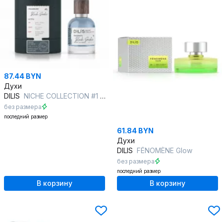
87.44 BYN
Духи
DILIS
NICHE COLLECTION #1 Black Smoke
без размера
последний размер
61.84 BYN
Духи
DILIS
FÉNOMÈNE Glow
без размера
последний размер
В корзину
В корзину