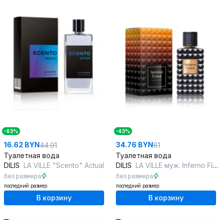
-63%
-43%
16.62 BYN
34.76 BYN
44.91
61
Туалетная вода
Туалетная вода
DILIS
LA VILLE "Scento" Actual
DILIS
LA VILLE муж. Inferno Flame
без размера
без размера
последний размер
последний размер
В корзину
В корзину