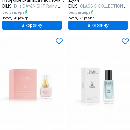
Парфюмерная вода восточные фужерные, 100 мл
Духи
DILIS
Dilis DAY&NIGHT Rainy Day
DILIS
CLASSIC COLLECTION №22
без размера
без размера
последний размер
последний размер
В корзину
В корзину