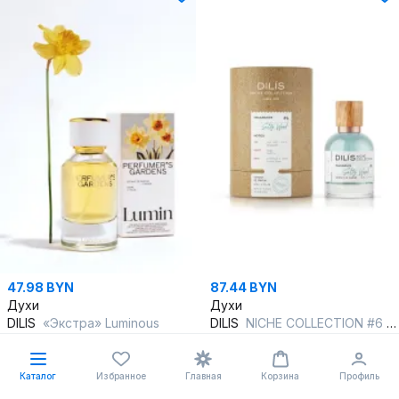
47.98 BYN
87.44 BYN
Духи
Духи
DILIS
«Экстра» Luminous
DILIS
NICHE COLLECTION #6 Salty Wood
без размера
без размера
последний размер
последний размер
Каталог
Избранное
Главная
Корзина
Профиль
В корзину
В корзину