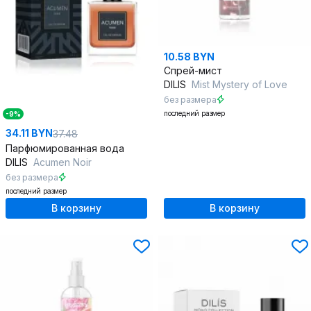
10.58 BYN
Спрей-мист
DILIS
Mist Mystery of Love
без размера
последний размер
-9%
34.11 BYN
37.48
Парфюмированная вода
DILIS
Acumen Noir
без размера
последний размер
В корзину
В корзину