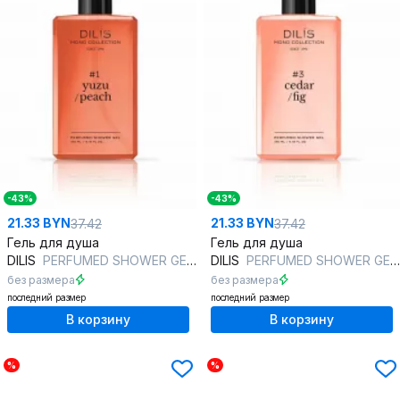
-43%
-43%
21.33 BYN
21.33 BYN
37.42
37.42
Гель для душа
Гель для душа
DILIS
PERFUMED SHOWER GEL #1 YUZU/PEACH
DILIS
PERFUMED SHOWER GEL #3 CEDAR/FIG
без размера
без размера
последний размер
последний размер
В корзину
В корзину
%
%