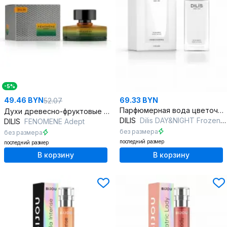
-5%
49.46 BYN
69.33 BYN
52.07
Парфюмерная вода цветочная фруктовая, 100 мл
Духи древесно-фруктовые 75 мл для женщин
DILIS
Dilis DAY&NIGHT Frozen Morning
DILIS
FENOMENE Adept
без размера
без размера
последний размер
последний размер
В корзину
В корзину