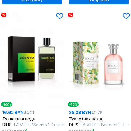
%
%
-63%
-43%
16.62 BYN
28.38 BYN
44.91
49.78
Туалетная вода
Туалетная вода
DILIS
LA VILLE "Scento" Classic
DILIS
LA VILLE " Bouquet" Tuberose and jasmine