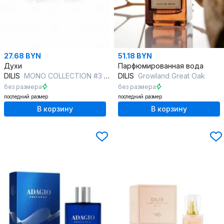
27.68 BYN
51.18 BYN
Духи
Парфюмированная вода
DILIS
MONO COLLECTION #3 cedar/fig
DILIS
Growland Great Oak
без размера
без размера
последний размер
последний размер
В корзину
В корзину