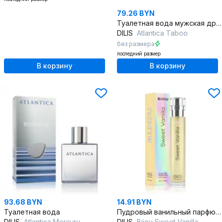
79.26 BYN
Туалетная вода мужская древесно-пряная 100 мл
DILIS
Atlantica Taboo
без размера
последний размер
В корзину
В корзину
93.68 BYN
14.91 BYN
Туалетная вода
Пудровый ванильный парфюм для изысканного вечера
DILIS
Atlantica Mercury
DILIS
Bijou Sweet Vanilla