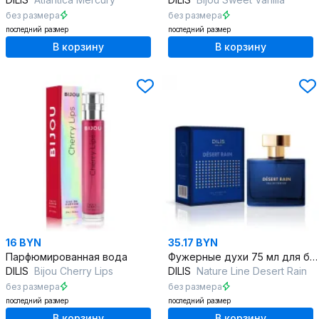
без размера
без размера
последний размер
последний размер
В корзину
В корзину
16 BYN
35.17 BYN
Парфюмированная вода
Фужерные духи 75 мл для бунтарского образа
DILIS
Bijou Cherry Lips
DILIS
Nature Line Desert Rain
без размера
без размера
последний размер
последний размер
В корзину
В корзину