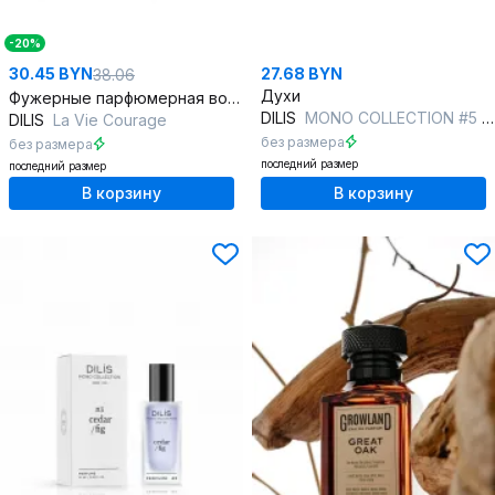
-20%
30.45 BYN
27.68 BYN
38.06
Духи
Фужерные парфюмерная вода 100 мл универсальный аромат для мужчин
DILIS
MONO COLLECTION #5 vetiver/vanilla
DILIS
La Vie Courage
без размера
без размера
последний размер
последний размер
В корзину
В корзину