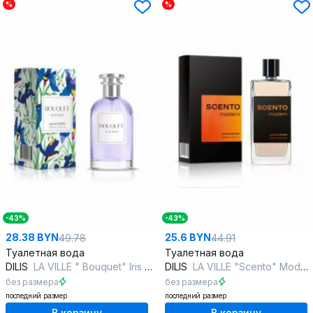
%
%
-43%
-43%
28.38 BYN
25.6 BYN
49.78
44.91
Туалетная вода
Туалетная вода
DILIS
LA VILLE " Bouquet" Iris and Neroli
DILIS
LA VILLE "Scento" Modern
без размера
без размера
последний размер
последний размер
В корзину
В корзину