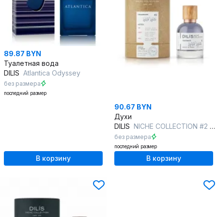
89.87 BYN
Туалетная вода
DILIS
Atlantica Odyssey
без размера
последний размер
90.67 BYN
Духи
DILIS
NICHE COLLECTION #2 Wild Water
без размера
последний размер
В корзину
В корзину