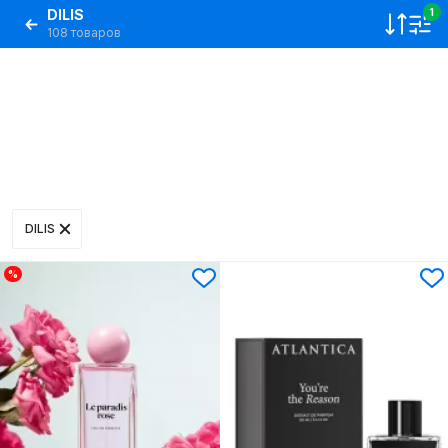
DILIS
1
108 товаров
DILIS
%