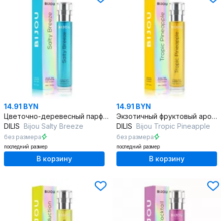
14.91 BYN
14.91 BYN
Цветочно-деревесный парфюм для лёгкости и свежести
Экзотичный фруктовый аромат с ванилью и мускусом
DILIS
Bijou Salty Breeze
DILIS
Bijou Tropic Pineapple
без размера
без размера
последний размер
последний размер
В корзину
В корзину