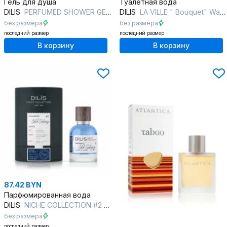
Гель для душа
Туалетная вода
DILIS
PERFUMED SHOWER GEL #2 CITRUS/BASIL
DILIS
LA VILLE " Bouquet" Water lily
без размера
без размера
последний размер
последний размер
В корзину
В корзину
87.42 BYN
Парфюмированная вода
DILIS
NICHE COLLECTION #2 Cold Galaxy
без размера
последний размер