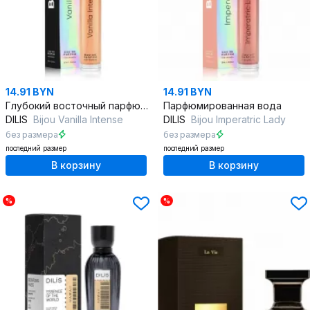
14.91 BYN
14.91 BYN
Глубокий восточный парфюм с ванилью и табаком
Парфюмированная вода
DILIS
Bijou Vanilla Intense
DILIS
Bijou Imperatric Lady
без размера
без размера
последний размер
последний размер
В корзину
В корзину
%
%