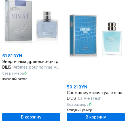
61.81 BYN
Энергичный древесно-цитрусовый аромат для успешных мужчин
DILIS
Arômes pour homme Vivat
без размера
последний размер
50.21 BYN
Свежая мужская туалетная вода — Морские ноты, 100 мл
DILIS
La Vie Fresh
без размера
последний размер
В корзину
В корзину