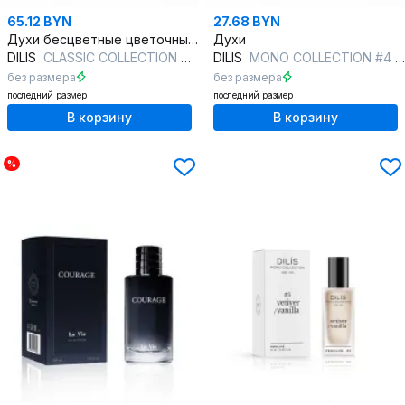
65.12 BYN
27.68 BYN
Духи бесцветные цветочные водяные 30 мл женский аромат
Духи
DILIS
CLASSIC COLLECTION №30
DILIS
MONO COLLECTION #4 gin/tonic
без размера
без размера
последний размер
последний размер
В корзину
В корзину
%