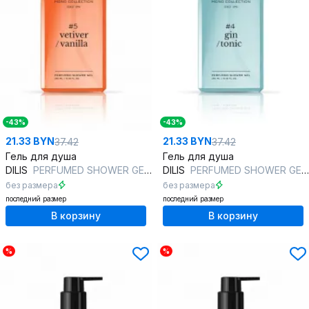
-43%
-43%
21.33 BYN
21.33 BYN
37.42
37.42
Гель для душа
Гель для душа
DILIS
PERFUMED SHOWER GEL #5 VETIVER/VANILLA
DILIS
PERFUMED SHOWER GEL #4 GIN/TONIC
без размера
без размера
последний размер
последний размер
В корзину
В корзину
%
%