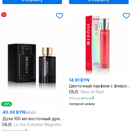
%
14.91 BYN
Цветочный парфюм с флером чувственности и таинства
DILIS
Bijou In Red
без размера
последний размер
-20%
40.06 BYN
50.07
Духи 100 мл восточный древесный аромат с специями
DILIS
La Vie Extreme Magnetic
без размера