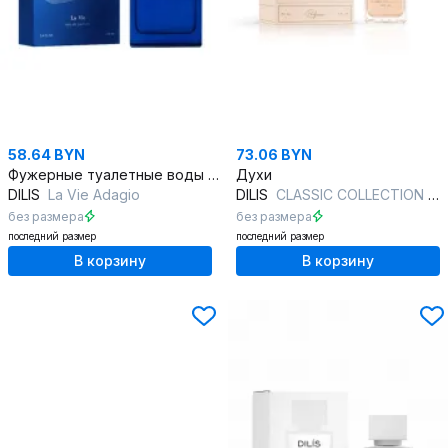
58.64 BYN
73.06 BYN
Фужерные туалетные воды ADAGIO для мужчин 100 мл
Духи
DILIS
La Vie Adagio
DILIS
CLASSIC COLLECTION №45
без размера
без размера
последний размер
последний размер
В корзину
В корзину