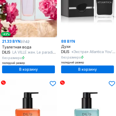
-43%
21.33 BYN
88 BYN
37.42
Духи
Туалетная вода
DILIS
«Экстра» Atlantica You’re The Reason
DILIS
LA VILLE жен. Le paradis rose
без размера
без размера
последний размер
последний размер
В корзину
В корзину
%
%