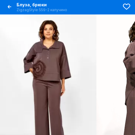
Блуза, брюки
ZigzagStyle 559-2 капучино