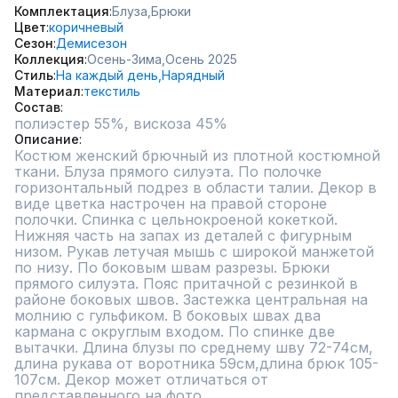
Комплектация
Блуза,
Брюки
Цвет
коричневый
Сезон
Демисезон
Коллекция
Осень-Зима,
Осень 2025
Стиль
На каждый день,
Нарядный
Материал
текстиль
Состав
полиэстер 55%, вискоза 45%
Описание
Костюм женский брючный из плотной костюмной 
ткани. Блуза прямого силуэта. По полочке 
горизонтальный подрез в области талии. Декор в 
виде цветка настрочен на правой стороне 
полочки. Спинка с цельнокроеной кокеткой. 
Нижняя часть на запах из деталей с фигурным 
низом. Рукав летучая мышь с широкой манжетой 
по низу. По боковым швам разрезы. Брюки 
прямого силуэта. Пояс притачной с резинкой в 
районе боковых швов. Застежка центральная на 
молнию с гульфиком. В боковых швах два 
кармана с округлым входом. По спинке две 
вытачки. Длина блузы по среднему шву 72-74см, 
длина рукава от воротника 59см,длина брюк 105-
107см. Декор может отличаться от 
представленного на фото.