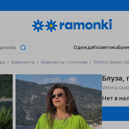
Одежда
Косметика
Бре
да
Комплекты
Комплекты с платьем
Vittoria Queen 
Блуза, 
Vittoria Qu
Нет в на