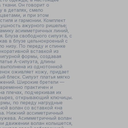
 ткани. Он говорит о 
 в деталях, смело 
цветами, и при этом 
тиля и гармонии. Комплект 
душность ажурного ришелье; 
намику асимметричных линий, 
. Блуза свободного силуэта, с 
ав в блузе цельнокроеный с 
 низу. По переду и спинке 
екоративной вставкой из 
фигурной формы, создавая 
атье А-силуэта, длины 
 выполнена из однотонной 
енок оживляет кожу, придает 
й блеск. Силуэт платья мягко 
ижений. Широкие бретели — 
временно практичен и 
на плечах, подчеркивая их 
 вырез, открывающий ключицы. 
рмы, по переду нагрудные 
ной волан со вставкой «на 
ва. Нижний ассиметричный 
ружева. Асимметричный волан 
ри движении волан колышется, 