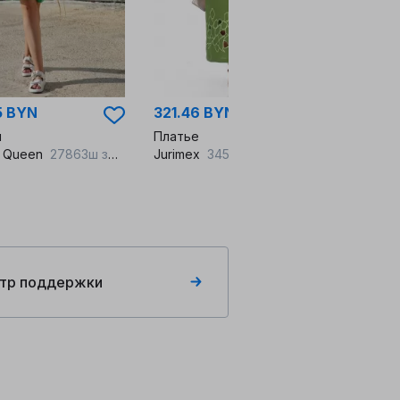
5 BYN
321.46 BYN
ы
Платье
ia Queen
27863ш зеленый
Jurimex
3450-3 зеленый
тр поддержки