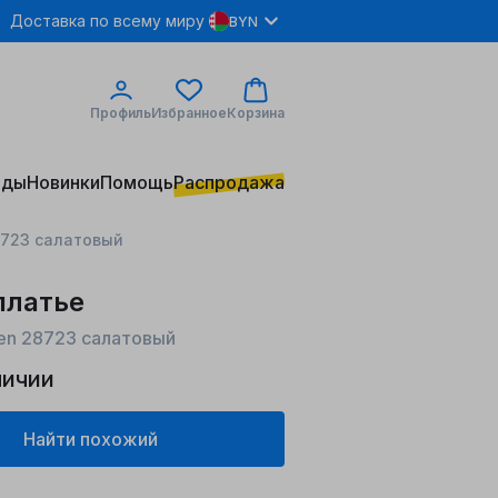
Доставка по всему миру
BYN
Профиль
Избранное
Корзина
нды
Новинки
Помощь
Распродажа
28723 салатовый
платье
een 28723 салатовый
личии
Найти похожий