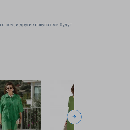
 о нём, и другие покупатели будут
324.7 
Блуза
Vittoria