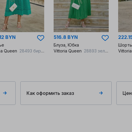
12 BYN
516.8 BYN
222.1
ье
Блуза, Юбка
Шорт
ria Queen
28493 бирюза
Vittoria Queen
28893 зеленый
Vittor
Как оформить заказ
Цен