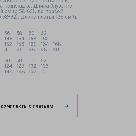
 живет своей собственной, 
 подкладке. Длина блузы по 
8 см (р 58-62), по правой 
 58-62). Длина платья 126 см (р 
обхват бедер			136	140	144	148	152	156
 комплекты с платьем