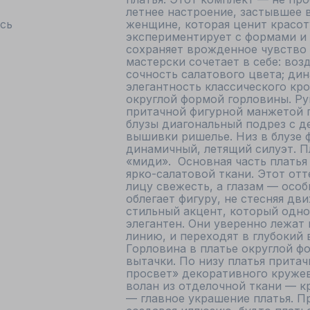
летнее настроение, застывшее в
сь
женщине, которая ценит красоту
экспериментирует с формами и 
сохраняет врожденное чувство с
мастерски сочетает в себе: воз
сочность салатового цвета; ди
элегантность классического кроя
округлой формой горловины. Рук
притачной фигурной манжетой по
блузы диагональный подрез с д
вышивки ришелье. Низ в блузе 
динамичный, летящий силуэт. Пл
«миди».  Основная часть платья
ярко-салатовой ткани. Этот отт
лицу свежесть, а глазам — особы
облегает фигуру, не стесняя дв
стильный акцент, который одно
элегантен. Они уверенно лежат 
линию, и переходят в глубокий
Горловина в платье округлой фо
вытачки. По низу платья притач
просвет» декоративного круже
волан из отделочной ткани — к
— главное украшение платья. П