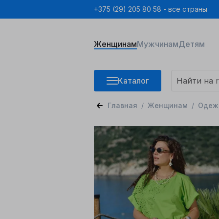
+375 (29) 205 80 58 - все страны
Женщинам
Мужчинам
Детям
Каталог
Главная
Женщинам
Одеж