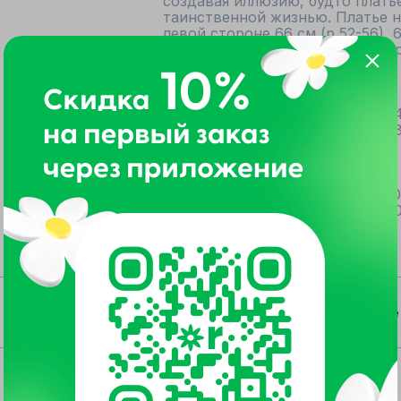
создавая иллюзию, будто платье
таинственной жизнью. Платье на
левой стороне 66 см (р 52-56), 6
стороне 56 см (р 52-56), 58 см (р
52-56), 127 см (р 58-62).

Блузка				52	54	56	58	60	62

обхват груди			140	144	148	154	158	162

ширина изделия внизу		148	152	156	160	164	168

ширина рукава внизу		46	46	46	48	48	48

Платье				52	54	56	58	60	62

обхват груди			116	120	124	128	132	136

Все товары Vittoria Queen
Все