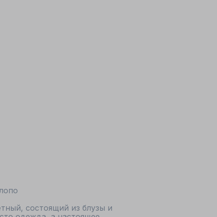
хлопо
тный, состоящий из блузы и 
сто одежда, а настоящее 