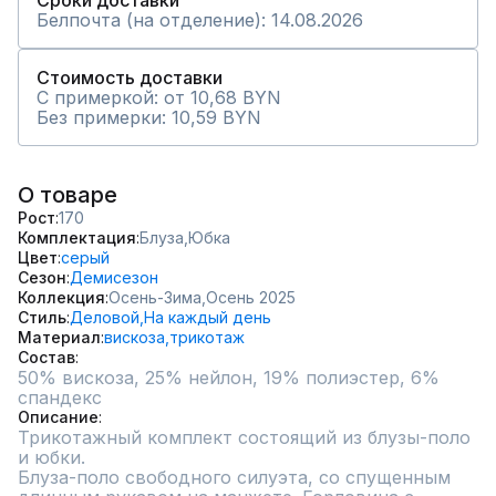
Сроки доставки
Белпочта (на отделение): 14.08.2026
Стоимость доставки
С примеркой: от 10,68 BYN
Без примерки: 10,59 BYN
О товаре
Рост
170
Комплектация
Блуза,
Юбка
Цвет
серый
Сезон
Демисезон
Коллекция
Осень-Зима,
Осень 2025
Стиль
Деловой,
На каждый день
Материал
вискоза,
трикотаж
Состав
50% вискоза, 25% нейлон, 19% полиэстер, 6% 
спандекс
Описание
Трикотажный комплект состоящий из блузы-поло 
и юбки.

Блуза-поло свободного силуэта, со спущенным 