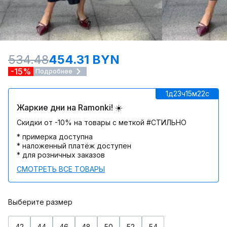
534.48
454.31 BYN
-15%
Подробнее
1д
23ч
15м
22c
Жаркие дни на Ramonki! ☀️
Скидки от -10% на товары с меткой #СТИЛЬНО
* примерка доступна
* наложенный платёж доступен
* для розничных заказов
СМОТРЕТЬ ВСЕ ТОВАРЫ
Выберите размер
42
44
46
48
50
52
54