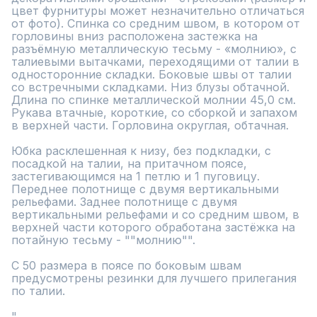
цвет фурнитуры может незначительно отличаться 
от фото). Спинка со средним швом, в котором от 
горловины вниз расположена застежка на 
разъёмную металлическую тесьму - «молнию», с 
талиевыми вытачками, переходящими от талии в 
односторонние складки. Боковые швы от талии 
со встречными складками. Низ блузы обтачной. 
Длина по спинке металлической молнии 45,0 см. 
Рукава втачные, короткие, со сборкой и запахом 
в верхней части. Горловина округлая, обтачная.

Юбка расклешенная к низу, без подкладки, с 
посадкой на талии, на притачном поясе, 
застегивающимся на 1 петлю и 1 пуговицу. 
Переднее полотнище с двумя вертикальными 
рельефами. Заднее полотнище с двумя 
вертикальными рельефами и со средним швом, в 
верхней части которого обработана застёжка на 
потайную тесьму - ""молнию"". 

С 50 размера в поясе по боковым швам 
предусмотрены резинки для лучшего прилегания 
по талии.

"
