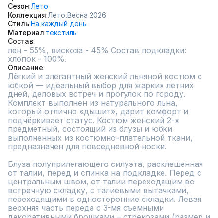
Сезон
Лето
Коллекция
Лето,
Весна 2026
Стиль
На каждый день
Материал
текстиль
Состав
лен - 55%, вискоза - 45% Состав подкладки: 
хлопок - 100%.
Описание
Лёгкий и элегантный женский льняной костюм с 
юбкой — идеальный выбор для жарких летних 
дней, деловых встреч и прогулок по городу. 
Комплект выполнен из натурального льна, 
который отлично «дышит», дарит комфорт и 
подчёркивает статус. Костюм женский 2-х 
предметный, состоящий из блузы и юбки 
выполненных из костюмно-плательной ткани, 
предназначен для повседневной носки.

Блуза полуприлегающего силуэта, расклешенная 
от талии, перед и спинка на подкладке. Перед с 
центральным швом, от талии переходящим во 
встречную складку, с талиевыми вытачками, 
переходящими в односторонние складки. Левая 
верхняя часть переда с 3-мя съемными 
декоративными брошками – стрекозами (размер и 