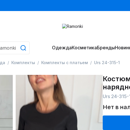
Одежда
Косметика
Бренды
Новин
да
Комплекты
Комплекты с платьем
Urs 24-315-1
Костюм 
нарядн
Urs 24-315-
Нет в на