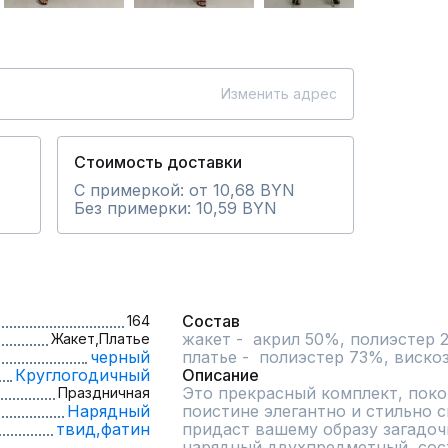
Изменить адрес
Стоимость доставки
С примеркой: от 10,68 BYN
Без примерки: 10,59 BYN
Состав
164
жакет -  акрил 50%, полиэстер 
Жакет,
Платье
черный
платье -  полиэстер 73%, виско
Круглогодичный
Описание
Это прекрасный комплект, покор
Праздничная
Нарядный
поистине элегантно и стильно с
твид,
фатин
придаст вашему образу загадоч
нарядный двухпредметный, сост