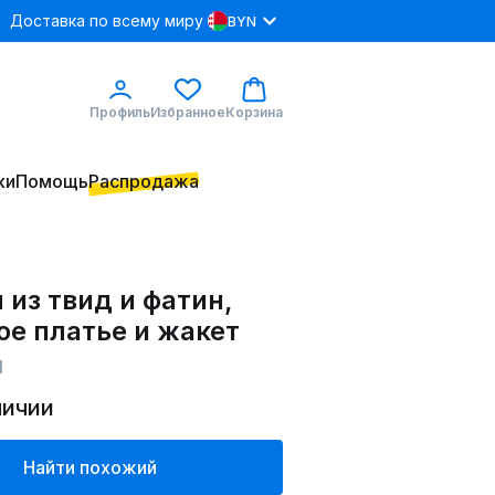
Доставка по всему миру
BYN
Профиль
Избранное
Корзина
ки
Помощь
Распродажа
из твид и фатин,
ое платье и жакет
1
личии
Найти похожий