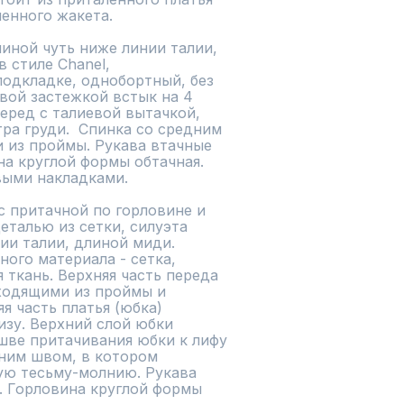
енного жакета.

иной чуть ниже линии талии, 
 стиле Chanel, 
одкладке, однобортный, без 
вой застежкой встык на 4 
ред с талиевой вытачкой, 
ра груди.  Спинка со средним 
из проймы. Рукава втачные 
а круглой формы обтачная. 
ыми накладками.

 притачной по горловине и 
еталью из сетки, силуэта 
ии талии, длиной миди. 
ого материала - сетка, 
 ткань. Верхняя часть переда 
ходящими из проймы и 
 часть платья (юбка) 
зу. Верхний слой юбки 
 шве притачивания юбки к лифу 
дним швом, в котором 
ую тесьму-молнию. Рукава 
 Горловина круглой формы 