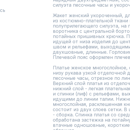
силуэта песочные часы и укороч
сь
Жакет женский укороченный, дл
из костюмно-плательной ткани в
полуприлегающего силуэта, на п
воротника с центральной борто
потайных пришивных крючка. Пе
идущей от низа изделия до цент
швом и рельефами, выходящими 
двухшовные, длинные. Горловин
Плечевой пояс оформлен плечев
Платье женское многослойное, с
низу рукава узкой отделочной д
песочные часы, отрезное по лин
Верхний слой платья из отделочн
нижний слой - легкая плательная
и спинки (лиф) с рельефами, вы
идущими до линии талии. Нижняя
многослойная, расклешенная кни
состоит из двух слоев сетки. В
- сборка. Спинка платья со сре
обработана застежка на потайн
втачные одношовные, короткие.