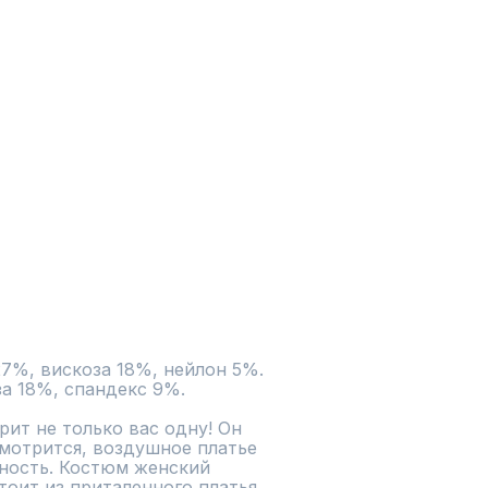
27%, вискоза 18%, нейлон 5%.

за 18%, спандекс 9%.
ит не только вас одну! Он 
мотрится, воздушное платье 
ность. Костюм женский 
оит из приталенного платья 