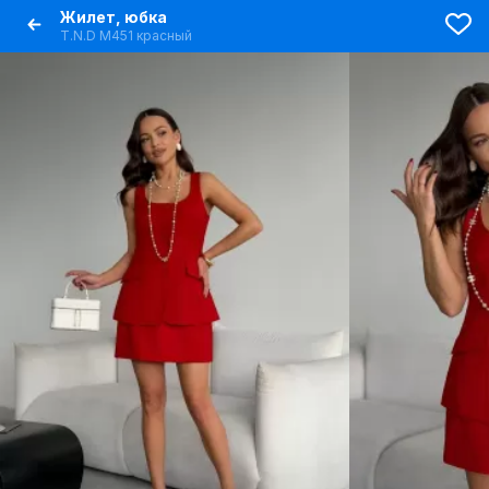
Жилет, юбка
T.N.D М451 красный