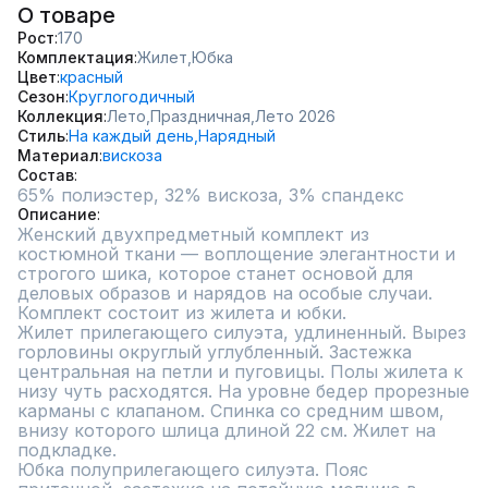
О товаре
Рост
170
Комплектация
Жилет,
Юбка
Цвет
красный
Сезон
Круглогодичный
Коллекция
Лето,
Праздничная,
Лето 2026
Стиль
На каждый день,
Нарядный
Материал
вискоза
Состав
65% полиэстер, 32% вискоза, 3% спандекс
Описание
Женский двухпредметный комплект из 
костюмной ткани — воплощение элегантности и 
строгого шика, которое станет основой для 
деловых образов и нарядов на особые случаи. 
Комплект состоит из жилета и юбки.

Жилет прилегающего силуэта, удлиненный. Вырез 
горловины округлый углубленный. Застежка 
центральная на петли и пуговицы. Полы жилета к 
низу чуть расходятся. На уровне бедер прорезные 
карманы с клапаном. Спинка со средним швом, 
внизу которого шлица длиной 22 см. Жилет на 
подкладке.

Юбка полуприлегающего силуэта. Пояс 