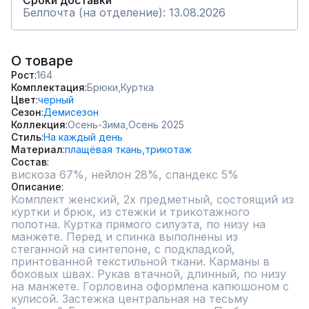
Сроки доставки
Белпочта (на отделение): 13.08.2026
О товаре
Рост
164
Комплектация
Брюки,
Куртка
Цвет
черный
Сезон
Демисезон
Коллекция
Осень-Зима,
Осень 2025
Стиль
На каждый день
Материал
плащёвая ткань,
трикотаж
Состав
вискоза 67%, нейлон 28%, спандекс 5%
Описание
Комплект женский, 2х предметный, состоящий из 
куртки и брюк, из стежки и трикотажного 
полотна. Куртка прямого силуэта, по низу на 
манжете. Перед и спинка выполнены из 
стеганной на синтепоне, с подкладкой, 
принтованной текстильной ткани. Карманы в 
боковых швах. Рукав втачной, длинный, по низу 
на манжете. Горловина оформлена капюшоном с 
кулисой. Застежка центральная на тесьму 