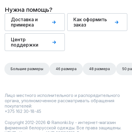
Нужна помощь?
Доставка и
Как оформить
примерка
заказ
Центр
поддержки
Большие размеры
46 размера
48 размера
50 р
Лицо местного исполнительного и распорядительного
органа, уполномоченное рассматривать обращения
покупателей:
+375 162 30-18-45
Copyright 2012-2026 © Ramonki.by - интернет-магазин
фирменной белорусской одежды. Все права защищены.