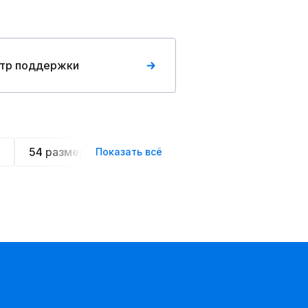
тр поддержки
54 размера
Летние
Спортивные
Ове
Показать всё