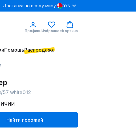
Доставка по всему миру
BYN
Профиль
Избранное
Корзина
ки
Помощь
Распродажа
2
ер
/57 white012
личии
Найти похожий