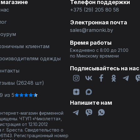
 магазине
Телефон поддержки
 нас
+375 (29) 205 80 58
лог
Электронная почта
sales@ramonki.by
оурум
Время работы
озничным клиентам
Ежедневно с 8:00 до 21:00
по Минскому времени
роизводителям одежды
Подписывайтесь на нас
онтакты
тзывы (26248 шт)
9 из 5
Напишите нам
 интернет-магазин фирменной
щищены. ЧТУП «Чиколетта»,
страция от 12.10.2012
 г. Бреста. Свидетельство о
61143. Регистрационный номер