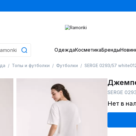
Одежда
Косметика
Бренды
Новин
да
Топы и футболки
Футболки
SERGE 0293/57 white01
Джемп
SERGE 0293
Нет в на