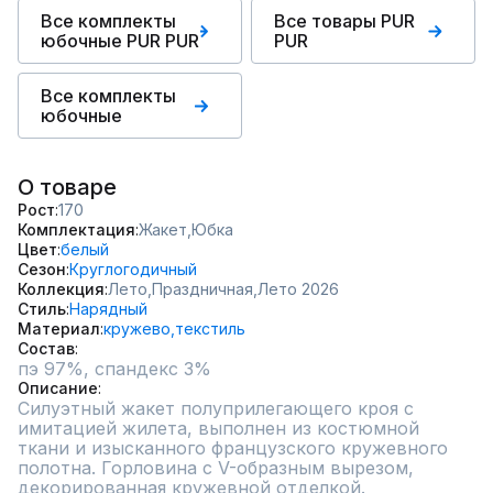
Все комплекты
Все товары PUR
юбочные PUR PUR
PUR
Все комплекты
юбочные
О товаре
Рост
170
Комплектация
Жакет,
Юбка
Цвет
белый
Сезон
Круглогодичный
Коллекция
Лето,
Праздничная,
Лето 2026
Стиль
Нарядный
Материал
кружево,
текстиль
Состав
пэ 97%, спандекс 3%
Описание
Силуэтный жакет полуприлегающего кроя с 
имитацией жилета, выполнен из костюмной 
ткани и изысканного французского кружевного 
полотна. Горловина с V-образным вырезом, 
декорированная кружевной отделкой. 