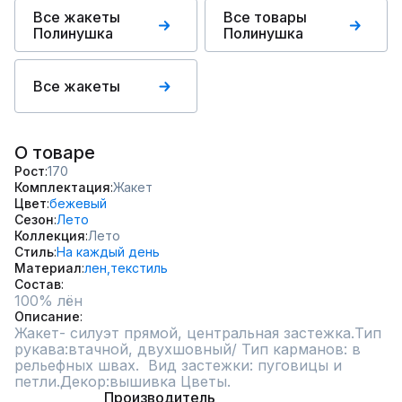
Все жакеты
Все товары
Полинушка
Полинушка
Все жакеты
О товаре
Рост
170
Комплектация
Жакет
Цвет
бежевый
Сезон
Лето
Коллекция
Лето
Стиль
На каждый день
Материал
лен,
текстиль
Состав
100% лён
Описание
Жакет- силуэт прямой, центральная застежка.Тип 
рукава:втачной, двухшовный/ Тип карманов: в 
рельефных швах.  Вид застежки: пуговицы и 
петли.Декор:вышивка Цветы.
Производитель