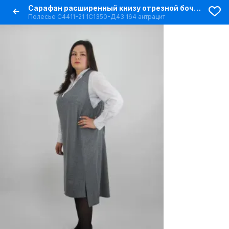
Сарафан расширенный книзу отрезной бочок с разрезом
Полесье С4411-21 1С1350-Д43 164 антрацит