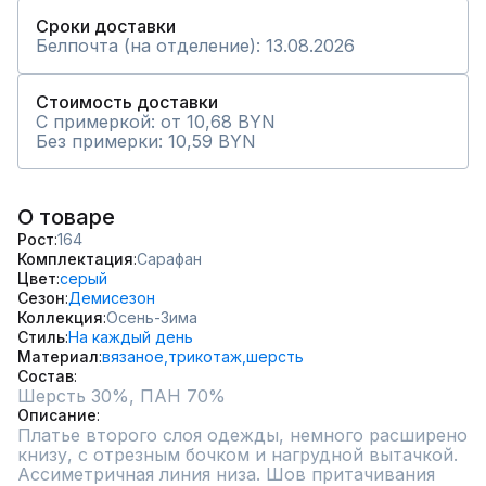
Сроки доставки
Белпочта (на отделение): 13.08.2026
Стоимость доставки
С примеркой: от 10,68 BYN
Без примерки: 10,59 BYN
О товаре
Рост
164
Комплектация
Сарафан
Цвет
серый
Сезон
Демисезон
Коллекция
Осень-Зима
Стиль
На каждый день
Материал
вязаное,
трикотаж,
шерсть
Состав
Описание
Платье второго слоя одежды, немного расширено 
книзу, с отрезным бочком и нагрудной вытачкой. 
Ассиметричная линия низа. Шов притачивания 