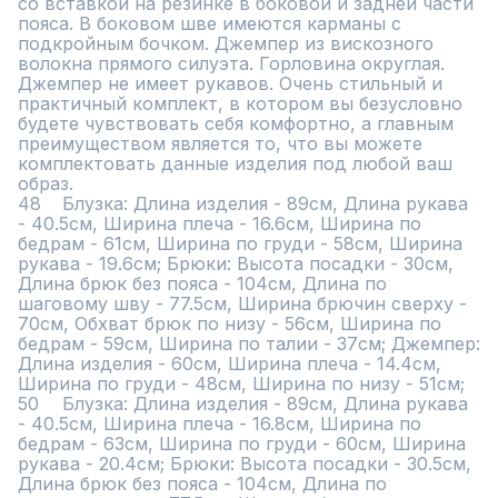
со вставкой на резинке в боковой и задней части 
пояса. В боковом шве имеются карманы с 
подкройным бочком. Джемпер из вискозного 
волокна прямого силуэта. Горловина округлая. 
Джемпер не имеет рукавов. Очень стильный и 
практичный комплект, в котором вы безусловно 
будете чувствовать себя комфортно, а главным 
преимуществом является то, что вы можете 
комплектовать данные изделия под любой ваш 
образ.

48	Блузка: Длина изделия - 89см, Длина рукава 
- 40.5см, Ширина плеча - 16.6см, Ширина по 
бедрам - 61см, Ширина по груди - 58см, Ширина 
рукава - 19.6см; Брюки: Высота посадки - 30см, 
Длина брюк без пояса - 104см, Длина по 
шаговому шву - 77.5см, Ширина брючин сверху - 
70см, Обхват брюк по низу - 56см, Ширина по 
бедрам - 59см, Ширина по талии - 37см; Джемпер: 
Длина изделия - 60см, Ширина плеча - 14.4см, 
Ширина по груди - 48см, Ширина по низу - 51см;

50	Блузка: Длина изделия - 89см, Длина рукава 
- 40.5см, Ширина плеча - 16.8см, Ширина по 
бедрам - 63см, Ширина по груди - 60см, Ширина 
рукава - 20.4см; Брюки: Высота посадки - 30.5см, 
Длина брюк без пояса - 104см, Длина по 