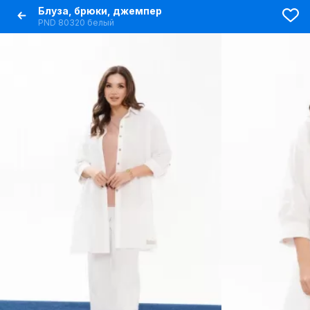
Блуза, брюки, джемпер
PND 80320 белый