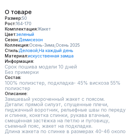
О товаре
Размер
50
Рост
164-170
Комплектация
Жакет
Цвет
зеленый
Сезон
Демисезон
Коллекция
Осень-Зима,
Осень 2025
Стиль
Деловой,
На каждый день
Материал
искусственная замша
Информация
Срок пошива модели 10 дней
Без примерки
Состав
100% полиэстер, подкладка- 45% вискоза 55% 
полиэстер
Описание
Замшевый укороченный жакет с поясом.

Детали: прямой силуэт, спущенные плечи, 
пиджачный воротник, рельефные швы по переду 
и спинке, кокетка спинки, рукава втачные, 
смещённая застёжка на петлю и пуговицу, 
съемный пояс, жакет на подкладке.

Длина жакета по спинке в размерах 40-46 около 