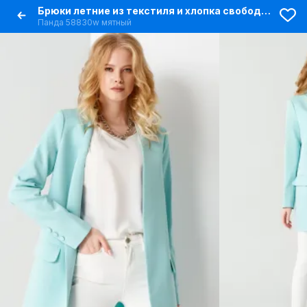
Брюки летние из текстиля и хлопка свободного кроя
Панда 58830w мятный