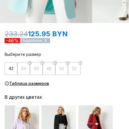
233.24
125.95 BYN
-46%
Подробнее
Выберите размер
42
44
46
48
50
52
Таблица размеров
В других цветах