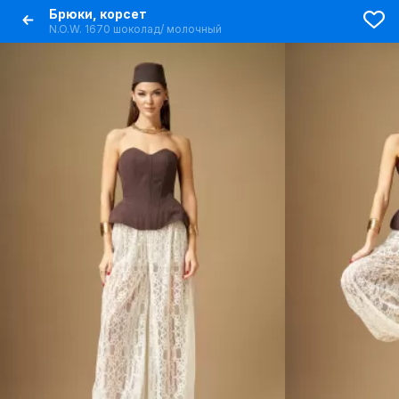
Брюки, корсет
N.O.W. 1670 шоколад/ молочный