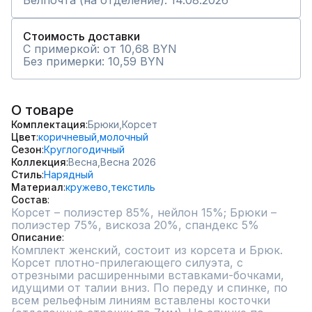
Белпочта (на отделение): 14.08.2026
Стоимость доставки
С примеркой: от 10,68 BYN
Без примерки: 10,59 BYN
О товаре
Комплектация
Брюки,
Корсет
Цвет
коричневый,
молочный
Сезон
Круглогодичный
Коллекция
Весна,
Весна 2026
Стиль
Нарядный
Материал
кружево,
текстиль
Состав
Корсет – полиэстер 85%, нейлон 15%; Брюки – 
Описание
Комплект женский, состоит из корсета и Брюк.

Корсет плотно-прилегающего силуэта, с 
отрезными расширенными вставками-бочками, 
идущими от талии вниз. По переду и спинке, по 
всем рельефным линиям вставлены косточки 