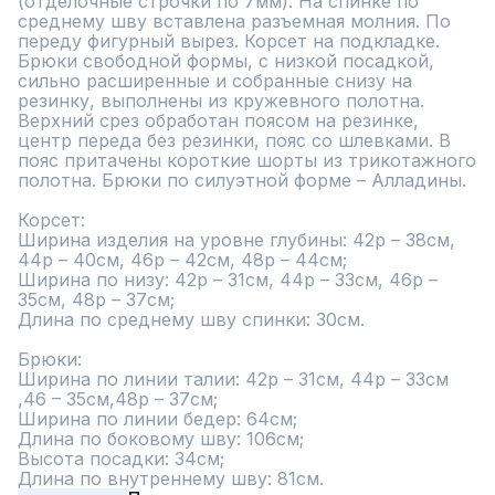
(отделочные строчки по 7мм). На спинке по 
среднему шву вставлена разъемная молния. По 
переду фигурный вырез. Корсет на подкладке.

Брюки свободной формы, с низкой посадкой, 
сильно расширенные и собранные снизу на 
резинку, выполнены из кружевного полотна. 
Верхний срез обработан поясом на резинке, 
центр переда без резинки, пояс со шлевками. В 
пояс притачены короткие шорты из трикотажного 
полотна. Брюки по силуэтной форме – Алладины.

Корсет: 

Ширина изделия на уровне глубины: 42р – 38см, 
44р – 40см, 46р – 42см, 48р – 44см;

Ширина по низу: 42р – 31см, 44р – 33см, 46р – 
35см, 48р – 37см;

Длина по среднему шву спинки: 30см.

Брюки:

Ширина по линии талии: 42р – 31см, 44р – 33см 
,46 – 35см,48р – 37см;

Ширина по линии бедер: 64см; 

Длина по боковому шву: 106см;

Высота посадки: 34см;

Длина по внутреннему шву: 81см.