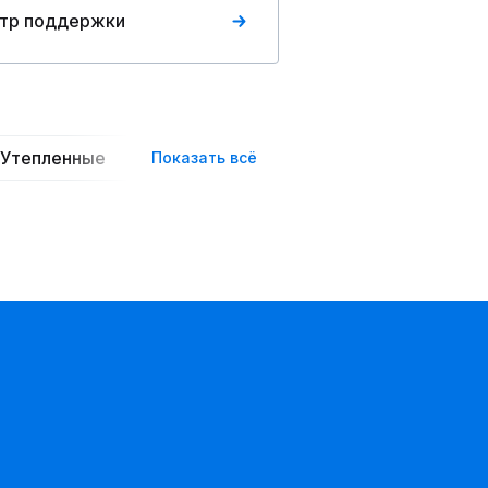
тр поддержки
Утепленные
С капюшоном
На пуговицах
Показать всё