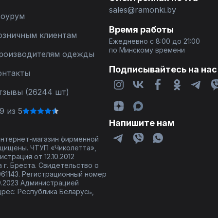
sales@ramonki.by
оурум
Время работы
озничным клиентам
Ежедневно с 8:00 до 21:00
по Минскому времени
роизводителям одежды
Подписывайтесь на нас
онтакты
тзывы (26244 шт)
9 из 5
Напишите нам
 интернет-магазин фирменной
щищены. ЧТУП «Чиколетта»,
страция от 12.10.2012
 г. Бреста. Свидетельство о
61143. Регистрационный номер
9.2023 Администрацией
дрес: Республика Беларусь,