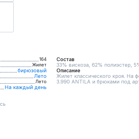
Состав
164
33% вискоза, 62% полиэстер, 5
Жилет
бирюзовый
Описание
Лето
Жилет классического кроя. На ф
3.990 ANTILA и брюками под ар
Лето
На каждый день
сь