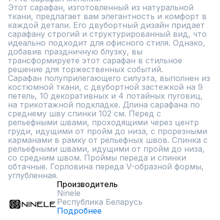
Этот сарафан, изготовленный из натуральной 
ткани, предлагает вам элегантность и комфорт в 
каждой детали. Его двубортный дизайн придает 
сарафану строгий и структурированный вид, что 
идеально подходит для офисного стиля. Однако, 
добавив праздничную блузку, вы 
трансформируете этот сарафан в стильное 
решение для торжественных событий. 

Сарафан полуприлегающего силуэта, выполнен из 
костюмной ткани, с двубортной застежкой на 9 
петель, 10 декоративных и 4 потайных пуговиц, 
на трикотажной подкладке. Длина сарафана по 
среднему шву спинки 102 см. Перед с 
рельефными швами, проходящими через центр 
груди, идущими от пройм до низа, с прорезными 
карманами в рамку от рельефных швов. Спинка с 
рельефными швами, идущими от пройм до низа, 
со средним швом. Проймы переда и спинки 
обтачные. Горловина переда V-образной формы, 
углубленная.
Производитель
Ninele
Республика Беларусь
Подробнее