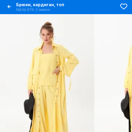
Брюки, кардиган, топ
NikVa 976-2 лимон