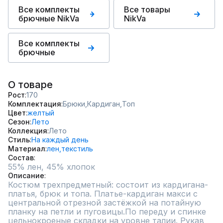
Все комплекты
Все товары
брючные NikVa
NikVa
Все комплекты
брючные
О товаре
Рост
170
Комплектация
Брюки,
Кардиган,
Топ
Цвет
желтый
Сезон
Лето
Коллекция
Лето
Стиль
На каждый день
Материал
лен,
текстиль
Состав
55% лен, 45% хлопок
Описание
Костюм трехпредметный: состоит из кардигана-
платья, брюк и топа. Платье-кардиган макси с 
центральной отрезной застёжкой на потайную 
планку на петли и пуговицы.По переду и спинке 
цельнокроеные складки на уровне талии. Рукав 