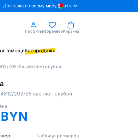
Доставка по всему миру
BYN
Профиль
Избранное
Корзина
ки
Помощь
Распродажа
812/202-25 светло-голубой
а
04812/202-25 светло-голубой
ена:
1 BYN
змер
Таблица размеров