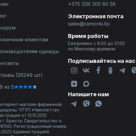
 нас
+375 (29) 205 80 58
лог
Электронная почта
sales@ramonki.by
оурум
Время работы
озничным клиентам
Ежедневно с 8:00 до 21:00
по Минскому времени
роизводителям одежды
Подписывайтесь на нас
онтакты
тзывы (26249 шт)
9 из 5
Напишите нам
 интернет-магазин фирменной
щищены. ЧТУП «Чиколетта»,
страция от 12.10.2012
 г. Бреста. Свидетельство о
61143. Регистрационный номер
9.2023 Администрацией