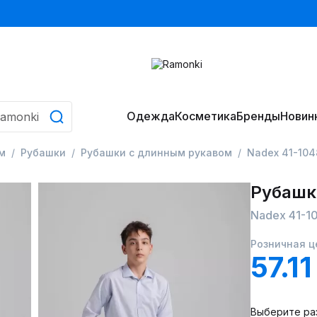
Одежда
Косметика
Бренды
Новин
м
Рубашки
Рубашки с длинным рукавом
Nadex 41-104
Рубашк
Nadex 41-1
Розничная ц
57.1
Выберите ра