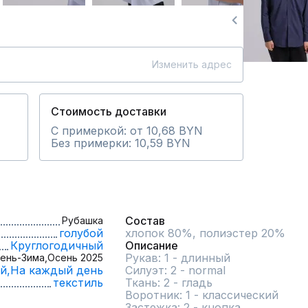
Изменить адрес
Стоимость доставки
С примеркой: от 10,68 BYN
Без примерки: 10,59 BYN
Состав
Рубашка
голубой
хлопок 80%, полиэстер 20%
Круглогодичный
Описание
Рукав: 1 - длинный

ень-Зима,
Осень 2025
й,
На каждый день
Силуэт: 2 - normal

текстиль
Ткань: 2 - гладь

Воротник: 1 - классический

Застежка: 2 - кнопка
