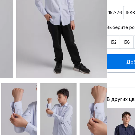
152-76
158-
Выберите ро
152
158
Доб
В других ц