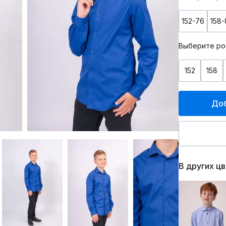
152-76
158-
Выберите ро
152
158
Доб
В других ц