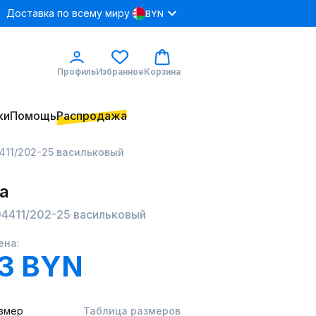
Доставка по всему миру
BYN
Профиль
Избранное
Корзина
ки
Помощь
Распродажа
411/202-25 васильковый
а
04411/202-25 васильковый
ена:
43 BYN
змер
Таблица размеров