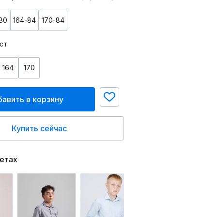
80
164-84
170-84
ст
164
170
авить в корзину
Купить сейчас
ветах