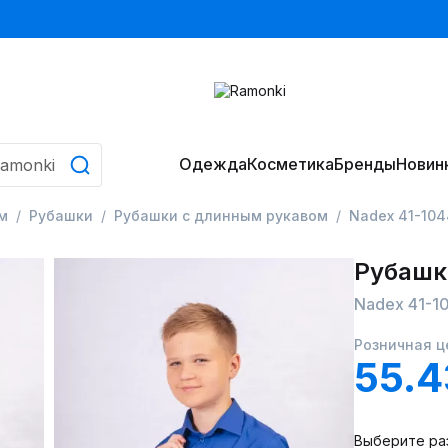
Одежда
Косметика
Бренды
Новин
м
Рубашки
Рубашки с длинным рукавом
Nadex 41-104
Рубашк
Nadex 41-1
Розничная ц
55.
Выберите ра