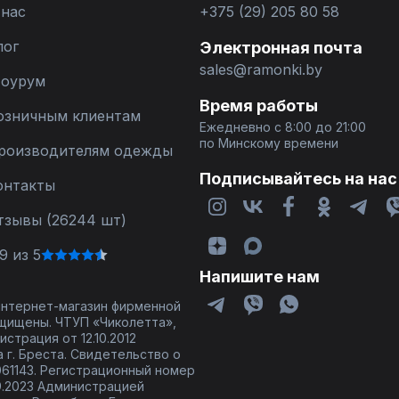
 нас
+375 (29) 205 80 58
лог
Электронная почта
sales@ramonki.by
оурум
Время работы
озничным клиентам
Ежедневно с 8:00 до 21:00
по Минскому времени
роизводителям одежды
Подписывайтесь на нас
онтакты
тзывы (26244 шт)
9 из 5
Напишите нам
 интернет-магазин фирменной
щищены. ЧТУП «Чиколетта»,
страция от 12.10.2012
 г. Бреста. Свидетельство о
61143. Регистрационный номер
9.2023 Администрацией