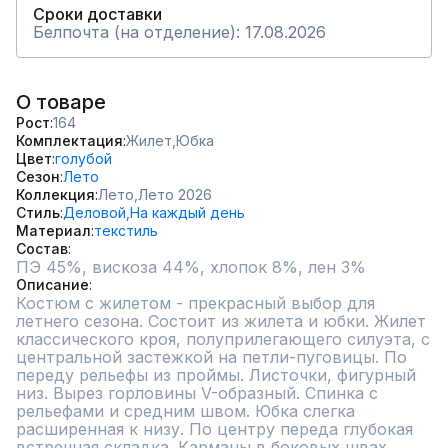
Сроки доставки
Белпочта (на отделение): 17.08.2026
О товаре
Рост
164
Комплектация
Жилет,
Юбка
Цвет
голубой
Сезон
Лето
Коллекция
Лето,
Лето 2026
Стиль
Деловой,
На каждый день
Материал
текстиль
Состав
ПЭ 45%, вискоза 44%, хлопок 8%, лен 3%
Описание
Костюм с жилетом - прекрасный выбор для 
летнего сезона. Состоит из жилета и юбки. Жилет 
классического кроя, полуприлегающего силуэта, с 
центральной застежкой на петли-пуговицы. По 
переду рельефы из проймы. Листочки, фигурный 
низ. Вырез горловины V-образный. Спинка с 
рельефами и средним швом. Юбка слегка 
расширенная к низу. По центру переда глубокая 
встречная складка. Карманы в боковых швах. 