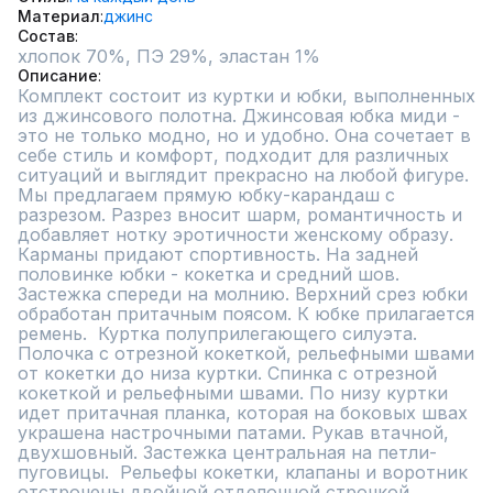
Материал
джинс
Состав
хлопок 70%, ПЭ 29%, эластан 1%
Описание
Комплект состоит из куртки и юбки, выполненных 
из джинсового полотна. Джинсовая юбка миди - 
это не только модно, но и удобно. Она сочетает в 
себе стиль и комфорт, подходит для различных 
ситуаций и выглядит прекрасно на любой фигуре. 
Мы предлагаем прямую юбку-карандаш с 
разрезом. Разрез вносит шарм, романтичность и 
добавляет нотку эротичности женскому образу. 
Карманы придают спортивность. На задней 
половинке юбки - кокетка и средний шов. 
Застежка спереди на молнию. Верхний срез юбки 
обработан притачным поясом. К юбке прилагается 
ремень.  Куртка полуприлегающего силуэта. 
Полочка с отрезной кокеткой, рельефными швами 
от кокетки до низа куртки. Спинка с отрезной 
кокеткой и рельефными швами. По низу куртки 
идет притачная планка, которая на боковых швах 
украшена настрочными патами. Рукав втачной, 
двухшовный. Застежка центральная на петли-
пуговицы.  Рельефы кокетки, клапаны и воротник 
отстрочены двойной отделочной строчкой.