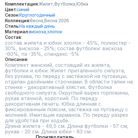
Комплектация
Жилет,
Футболка,
Юбка
Цвет
синий
Сезон
Круглогодичный
Коллекция
Весна,
Весна 2026
Стиль
На каждый день
Материал
вискоза,
хлопок
Состав
состав жилета и юбки: хлопок - 45%, полиэстер - 
30%, вискоза - 25%; состав футболки: вискоза 
-60%, пэ -35%, спандекс -5%
Описание
Комплект женский, состоящий из жилета, 
футболки и юбки. Жилет приталенного силуэта, 
без рукава, по переду с застёжкой на пуговицы, 
отделан двойными строчками. В области талии на 
спинке - декоративный хлястик. Футболка 
свободного силуэта. Округлый вырез горловины, 
рукав втачной, короткий. По переду 
декоративная печать. Юбка длинная с 
фиксированным поясом, застёжка на пуговицу с 
молнией. Имитация карманов. По переду разрез 
для удобства при ходьбе.

Длина жилета - 49,5 см. Длина футболки - 57 см, 
рукав - 20 см. Длина юбки - 83 см.
Производитель