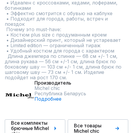
 • Идеален с кроссовками, кедами, лоферами, 
ботинками

 • Эффектно смотрится с обувью на каблуке

 • Подходит для города, работы, встреч и 
поездок

 Почему это must-have:

 • Костюм plus size с продуманным кроем

 • Дизайнерский принт, который не устаревает

 • Limited edition — ограниченный тираж

 • Удобный костюм для города с характером

  Длина джемпера по спинке — 68 см +/- 1 см, 
длина рукава — 56 см +/-1 см, длина брюк по 
боковому шву — 103 см +/- 1 см, длина брюк по 
шаговому шву — 73 см +/- 1 см. Изделие 
подойдет на рост 170 см.
Производитель
Michel chic
Республика Беларусь
Подробнее
Все комплекты
Все товары
брючные Michel
Michel chic