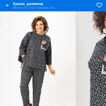
Брюки, джемпер
Michel chic 1447 черный_лео