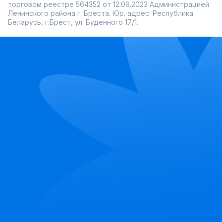
торговом реестре 564352 от 12.09.2023 Администрацией
Ленинского района г. Бреста. Юр. адрес: Республика
Беларусь, г.Брест, ул. Буденного 17/1.