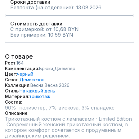
Сроки доставки
Белпочта (на отделение): 13.08.2026
Стоимость доставки
С примеркой: от 10,68 BYN
Без примерки: 10,59 BYN
О товаре
Рост
164
Комплектация
Брюки,
Джемпер
Цвет
черный
Сезон
Демисезон
Коллекция
Весна,
Весна 2026
Стиль
На каждый день
Материал
трикотаж
Состав
90%  полиэстер, 7% вискоза, 3% спандекс
Описание
Трикотажный костюм с лампасами · Limited Edition

 Современный женский трикотажный костюм, в 
котором комфорт сочетается с продуманным 
дизайнерским решением.
