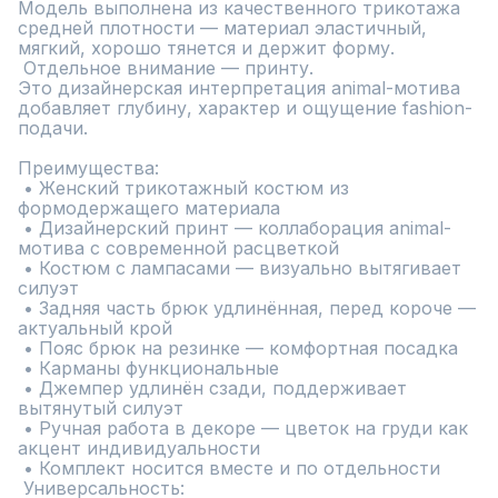
Модель выполнена из качественного трикотажа 
средней плотности — материал эластичный, 
мягкий, хорошо тянется и держит форму.

 Отдельное внимание — принту.

Это дизайнерская интерпретация animal-мотива 
добавляет глубину, характер и ощущение fashion-
подачи.

Преимущества:

 • Женский трикотажный костюм из 
формодержащего материала

 • Дизайнерский принт — коллаборация animal-
мотива с современной расцветкой

 • Костюм с лампасами — визуально вытягивает 
силуэт

 • Задняя часть брюк удлинённая, перед короче — 
актуальный крой

 • Пояс брюк на резинке — комфортная посадка

 • Карманы функциональные

 • Джемпер удлинён сзади, поддерживает 
вытянутый силуэт

 • Ручная работа в декоре — цветок на груди как 
акцент индивидуальности

 • Комплект носится вместе и по отдельности

 Универсальность:
