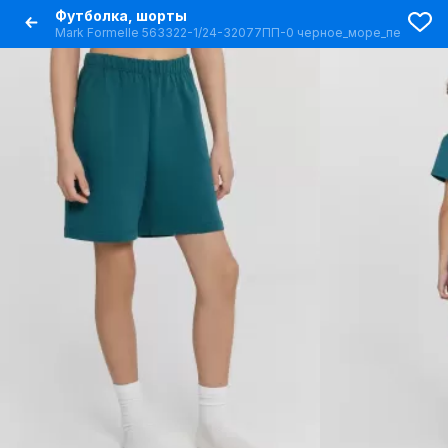
Футболка, шорты
Mark Formelle 563322-1/24-32077ПП-0 черное_море_печать_Пе