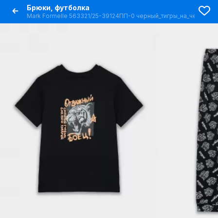
Брюки, футболка
Mark Formelle 563321/25-39124ПП-0 черный_тигры_на_черном_3