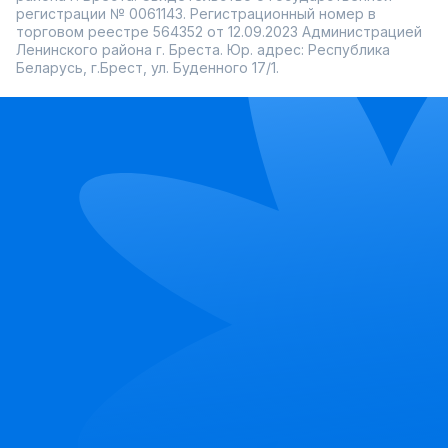
регистрации № 0061143. Регистрационный номер в
торговом реестре 564352 от 12.09.2023 Администрацией
Ленинского района г. Бреста. Юр. адрес: Республика
Беларусь, г.Брест, ул. Буденного 17/1.