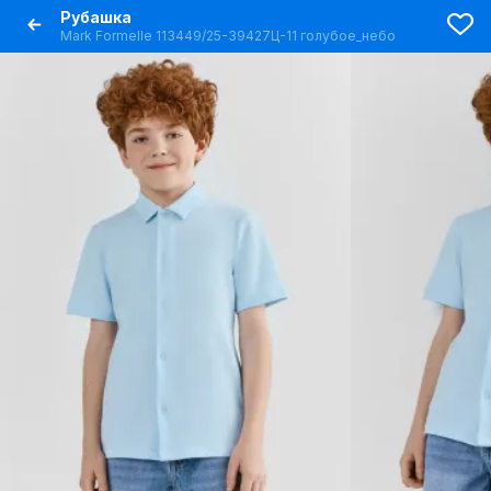
Рубашка
Mark Formelle 113449/25-39427Ц-11 голубое_небо