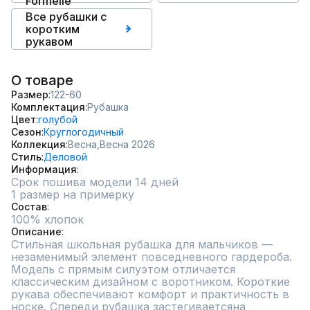
Formelle
Все рубашки с
коротким
рукавом
О товаре
Размер
122-60
Комплектация
Рубашка
Цвет
голубой
Сезон
Круглогодичный
Коллекция
Весна,
Весна 2026
Стиль
Деловой
Информация
Срок пошива модели 14 дней
1 размер на примерку
Состав
100% хлопок
Описание
Стильная школьная рубашка для мальчиков — 
незаменимый элемент повседневного гардероба. 
Модель с прямым силуэтом отличается 
классическим дизайном с воротником. Короткие 
рукава обеспечивают комфорт и практичность в 
носке. Спереди рубашка застегиваетсяна 