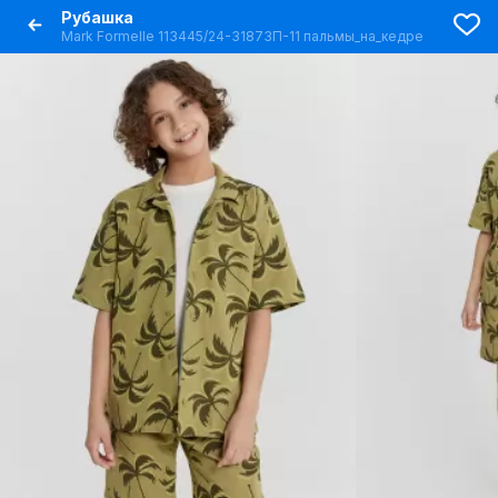
Рубашка
Mark Formelle 113445/24-31873П-11 пальмы_на_кедре