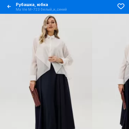
Рубашка, юбка
Ma Vie М-723 белый_и_синий