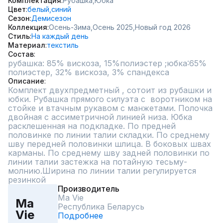
Комплектация
Рубашка,
Юбка
Цвет
белый,
синий
Сезон
Демисезон
Коллекция
Осень-Зима,
Осень 2025,
Новый год 2026
Стиль
На каждый день
Материал
текстиль
Состав
рубашка: 85% вискоза, 15%полиэстер ;юбка:65% 
Описание
Комплект двухпредметный , сотоит из рубашки и 
юбки. Рубашка прямого силуэта с  воротником на 
стойке и втачным рукавом с манжетами. Полочка 
двойная с ассиметричной линией низа. Юбка 
расклешенная на подкладке. По предней 
половинке по линии талии складки. По среднему 
шву передней половинки шлица. В боковых швах 
карманы. По среднему шву задней половинки по 
линии талии застежка на потайную тесьму-
молнию.Ширина по линии талии регулируется 
резинкой
Производитель
Ma Vie
Ma
Республика Беларусь
Vie
Подробнее