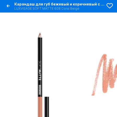
Карандаш для губ бежевый и коричневый с насыщенным пигментом
LUXVISAGE SOFT MATTE 608 Coral Beige